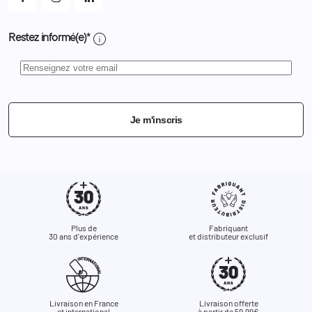
info
Restez informé(e)*
Je m'inscris
Plus de
Fabriquant
30 ans d'expérience
et distributeur exclusif
Livraison en France
Livraison offerte
et international
à partir de 59,99€