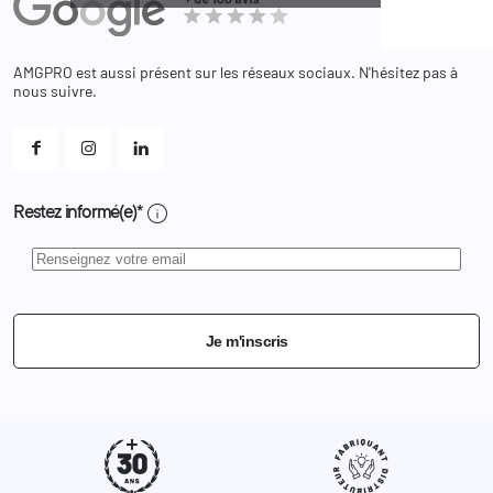
Adresses
Bagagerie
Bons de réduction
Chaussures
Changer votre mot de passe ?
AMGPRO est aussi présent sur les réseaux sociaux. N'hésitez pas à
Et les cookies ?
nous suivre.
Mes alertes
info
Restez informé(e)*
Je m'inscris