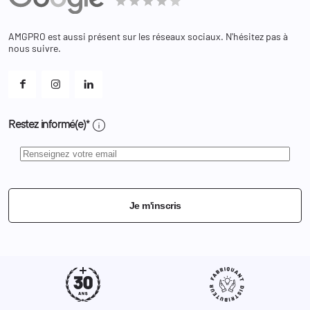
Bagagerie
Bons de réduction
Chaussures
Changer votre mot de passe ?
AMGPRO est aussi présent sur les réseaux sociaux. N'hésitez pas à
Et les cookies ?
nous suivre.
Mes alertes
info
Restez informé(e)*
Je m'inscris