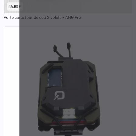
34,90 €
Porte carte tour de cou 2 volets - AMG Pro