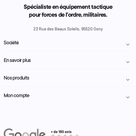
Spécialiste en équipement tactique
pour forces de l'ordre, militaires.
23 Rue des Beaux Soleils, 95520 Osny
Société

Livraison et retour colis
En savoir plus

Mentions légales
Conditions générales de vente
Programme Fidélité
Nos produits

Demande de devis
A propos
Politique de confidentialité
Particulier
Police Municipale | ASVP
Mon compte

Nous contacter
Administration
Administration Pénitentiaire
Revendeur
Militaire
Informations personnelles
Partenaires
Secours / Incendie
Commandes
Actualités
Administration
Avoirs
Equipements
Adresses