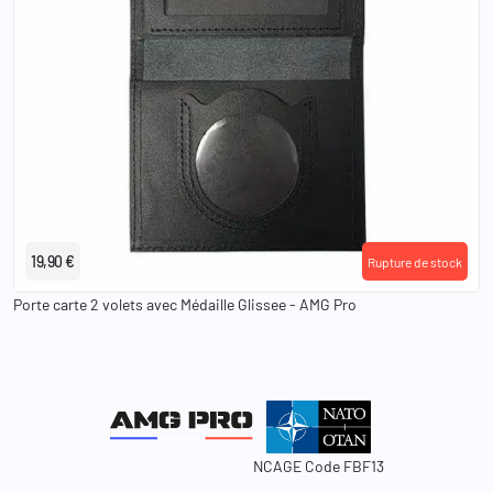
keyboard_arrow_left
keyboard_arrow_right
Gendarmerie Mobile
Gendarmerie Départementale
Police Nationale
19,90 €
Rupture de stock
Porte carte 2 volets avec Médaille Glissee - AMG Pro
NCAGE Code FBF13