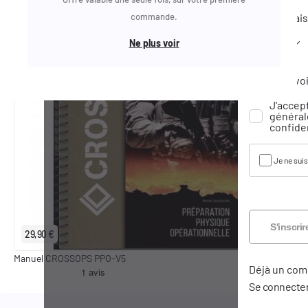
Mot de pas
Date de nai
commande.
Email
Ne plus voir
Jour
Réinitialise
Recevoi
J'accep
Je ne suis
générale
confiden
Je ne sui
S'inscrir
29,90 €
Manuel CROSSOPS PPO-V5
Déjà un com
Se connecte