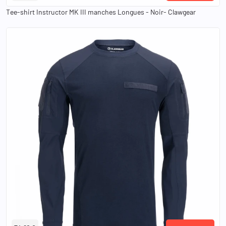
Tee-shirt Instructor MK III manches Longues - Noir- Clawgear
XS
S
M
L
XL
2XL
3XL