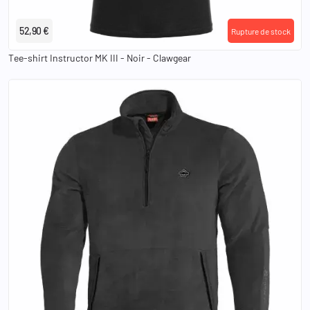
XS
S
M
L
XL
2XL
3XL
52,90 €
Rupture de stock
Tee-shirt Instructor MK III - Noir - Clawgear