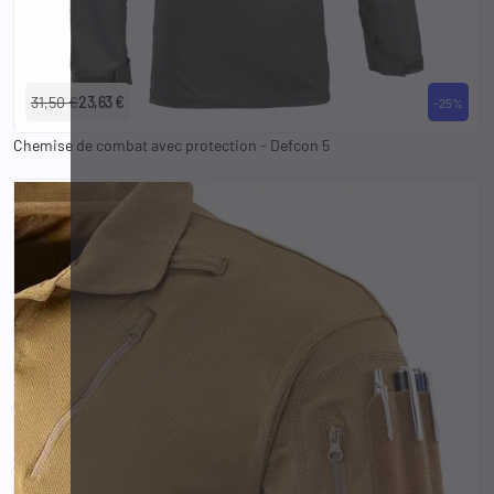
S
M
L
XL
2XL
3XL
31,50 €
23,63 €
-25%
Chemise de combat avec protection - Defcon 5