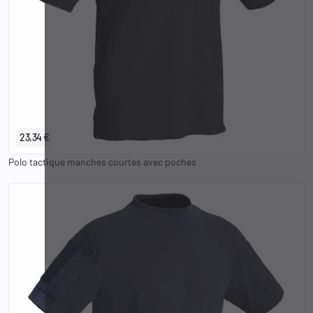
XS
S
M
L
XL
2XL
3XL
23,34 €
Polo tactique manches courtes avec poches