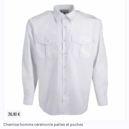
37/38
39/40
41/42
43/44
45/46
47/48
49/50
36,90 €
Chemise homme cérémonie pattes et poches