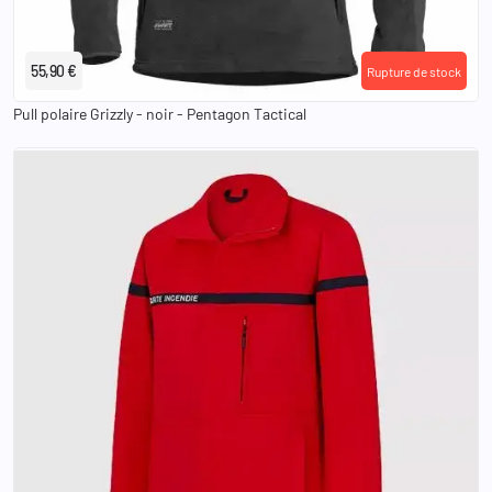
XS
S
M
L
XL
2XL
3XL
55,90 €
Rupture de stock
Pull polaire Grizzly - noir - Pentagon Tactical