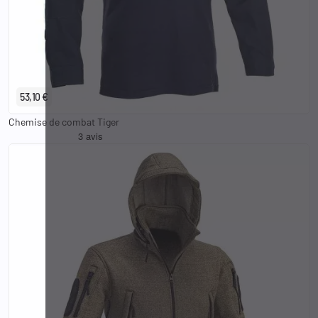
S
M
L
XL
2XL
3XL
53,10 €
Chemise de combat Tiger