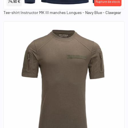
74,90 €
Rupture de stock
Tee-shirt Instructor MK III manches Longues - Navy Blue - Clawgear
XS
S
M
L
XL
2XL
3XL