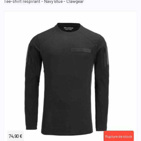
Tee-shirt respirant - Navy Blue - Clawgear
XS
S
M
L
XL
2XL
3XL
74,90 €
Rupture de stock