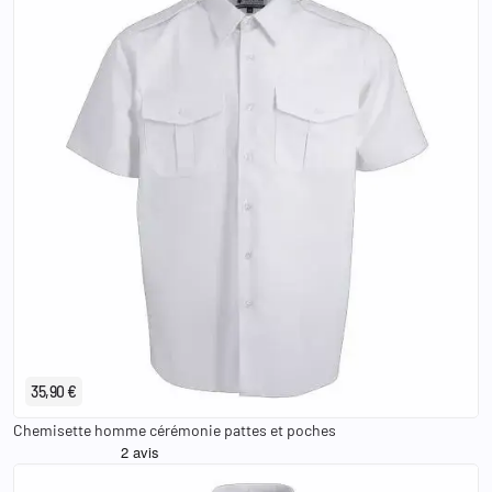
37/38
39/40
41/42
43/44
45/46
47/48
49/50
35,90 €
Chemisette homme cérémonie pattes et poches