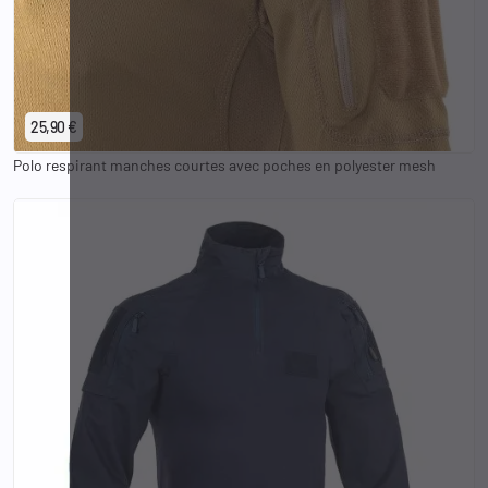
XS
S
M
L
XL
2XL
3XL
25,90 €
Polo respirant manches courtes avec poches en polyester mesh