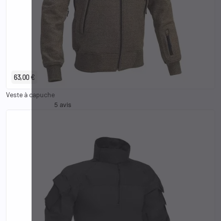
XS
S
M
L
XL
2XL
3XL
63,00 €
Veste à capuche