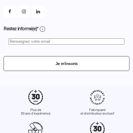
Mes alertes
info
Restez informé(e)*
Je m'inscris
Plus de
Fabriquant
30 ans d'expérience
et distributeur exclusif