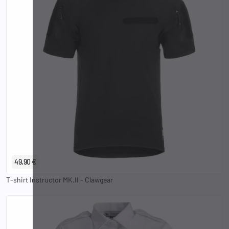
XL
2XL
3XL
49,90 €
T-shirt Instructor MK.II - Clawgear