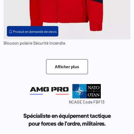
notifications
Produit en demande de devis
Blouson polaire Sécurité Incendie
Afficher plus
NCAGE Code FBF13
Spécialiste en équipement tactique
pour forces de l'ordre, militaires.