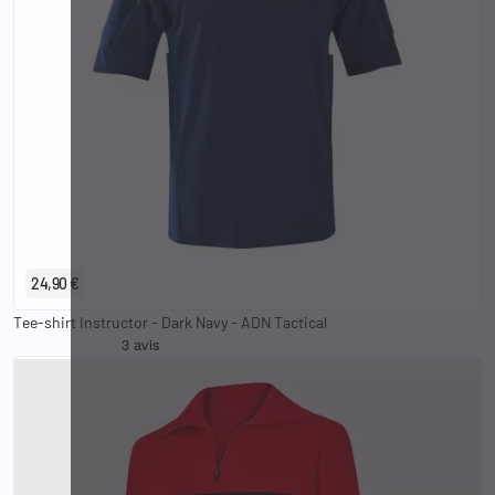
XS
S
M
L
XL
2XL
3XL
4XL
24,90 €
Tee-shirt Instructor - Dark Navy - ADN Tactical