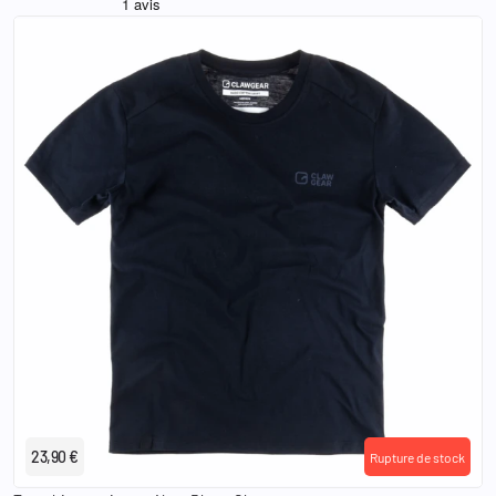
XS
S
M
L
XL
2XL
3XL
23,90 €
Rupture de stock