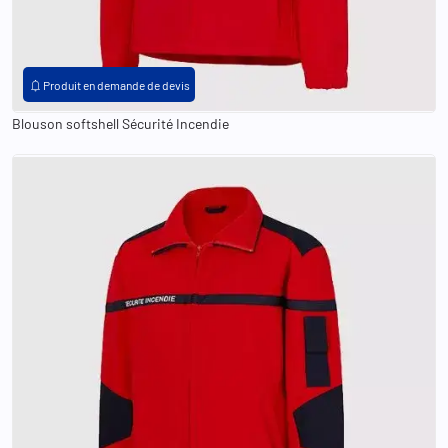
notifications
Produit en demande de devis
Blouson softshell Sécurité Incendie