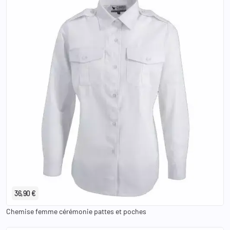
36
38
40
42
44
46
48
36,90 €
Chemise femme cérémonie pattes et poches