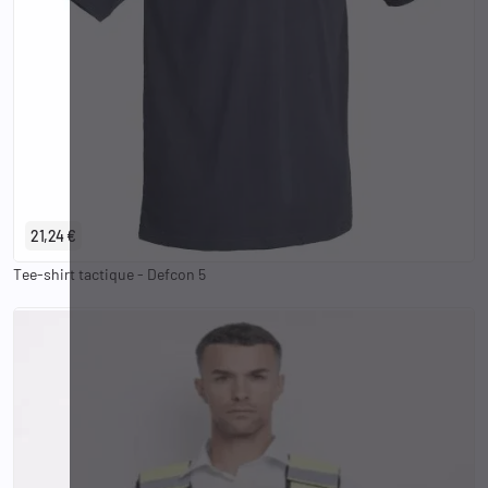
XS
S
M
L
XL
2XL
3XL
21,24 €
Tee-shirt tactique - Defcon 5