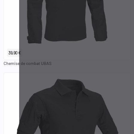
XS
S
M
L
XL
2XL
3XL
39,90 €
Chemise de combat UBAS