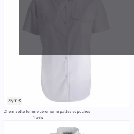
36
38
40
42
44
46
48
35,90 €
Chemisette femme cérémonie pattes et poches