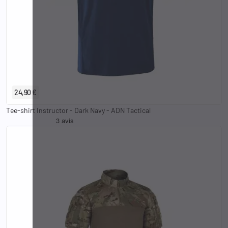
XS
S
M
L
XL
2XL
3XL
4XL
24,90 €
Tee-shirt Instructor - Dark Navy - ADN Tactical