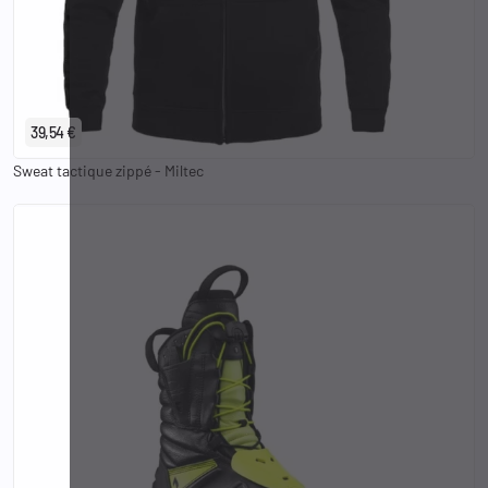
S
M
L
XL
2XL
3XL
39,54 €
Sweat tactique zippé - Miltec