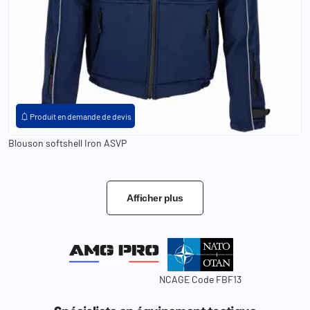
XS
S
M
L
XL
2XL
3XL
4XL
5XL
notifications
Produit en demande de devis
Blouson softshell Iron ASVP
Afficher plus
NCAGE Code FBF13