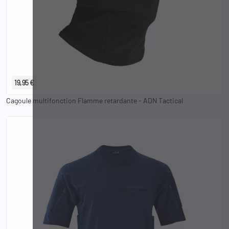
19,95 €
Cagoule multifonction Flamme retardante - ADN Tactical