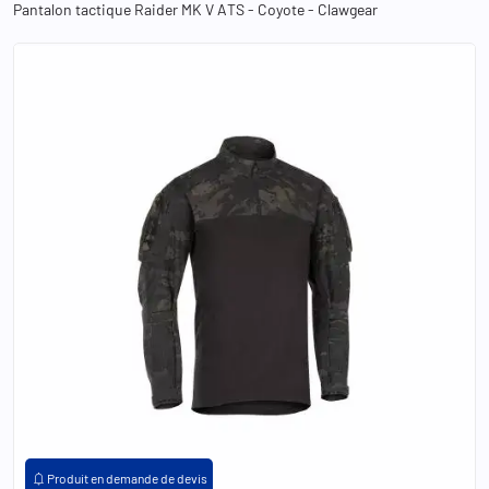
Pantalon tactique Raider MK V ATS - Coyote - Clawgear
XS
S
M
L
XL
2XL
3XL
notifications
Produit en demande de devis