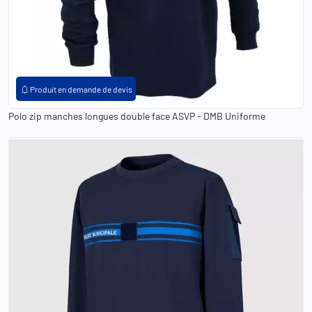
XS
S
M
L
XL
2XL
3XL
4XL
5XL
XXS
notifications
Produit en demande de devis
Polo zip manches longues double face ASVP - DMB Uniforme