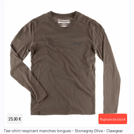
XS
S
M
L
XL
2XL
3XL
25,90 €
Rupture de stock
Tee-shirt respirant manches longues - Stonegrey Olive - Clawgear