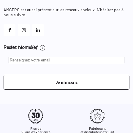
Chaussures
Changer votre mot de passe ?
AMGPRO est aussi présent sur les réseaux sociaux. N'hésitez pas à
Et les cookies ?
nous suivre.
Mes alertes
info
Restez informé(e)*
Je m'inscris
Plus de
Fabriquant
30 ans d'expérience
et distributeur exclusif