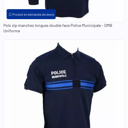
XS
S
M
L
XL
2XL
3XL
4XL
5XL
XXS
notifications
Produit en demande de devis
Polo zip manches longues double face Police Municipale - DMB
Uniforme