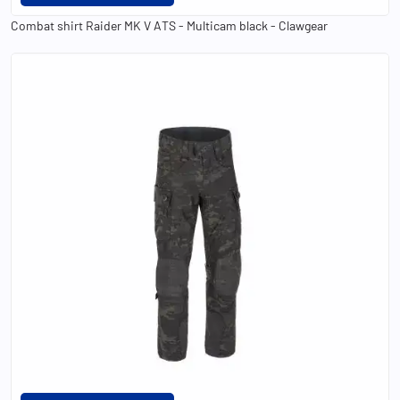
Combat shirt Raider MK V ATS - Multicam black - Clawgear
29
30
32
34
36
38
40
32
34
30