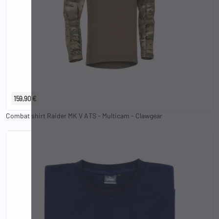
XS
S
M
L
XL
2XL
3XL
159,90 €
Combat shirt Raider MK V ATS - Multicam - Clawgear