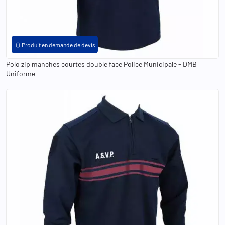
XS
S
M
L
XL
2XL
3XL
4XL
5XL
XXS
notifications
Produit en demande de devis
Polo zip manches courtes double face Police Municipale - DMB
Uniforme