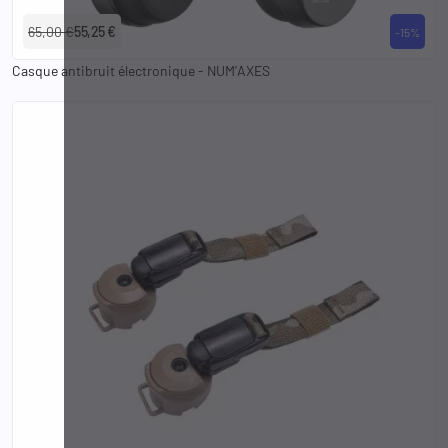
65,00 €
55,25 €
-15%
Casque antibruit électronique - NUM'AXES