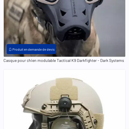
notifications
Produit en demande de devis
Casque pour chien modulable Tactical K9 Darkfighter - Dark Systems