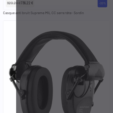
920,28 €
736,22 €
-20%
Casque anti bruit Supreme MIL CC serre tête- Sordin