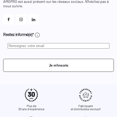
AMGPRO est aussi présent sur les réseaux sociaux. N'hésitez pas à
Et les cookies ?
nous suivre.
Mes alertes
info
Restez informé(e)*
Je m'inscris
Plus de
Fabriquant
30 ans d'expérience
et distributeur exclusif