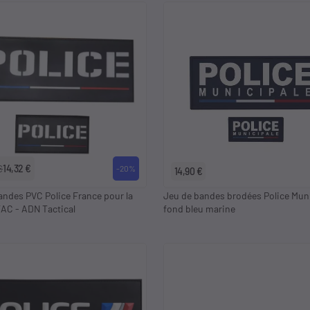
€
14,32 €
-20%
14,90 €
andes PVC Police France pour la
Jeu de bandes brodées Police Muni
AC - ADN Tactical
fond bleu marine