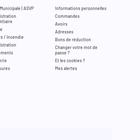
 Municipale | ASVP
Informations personnelles
stration
Commandes
ntiaire
Avoirs
re
Adresses
s / Incendie
Bons de réduction
stration
Changer votre mot de
ements
passe ?
erie
Et les cookies ?
sures
Mes alertes