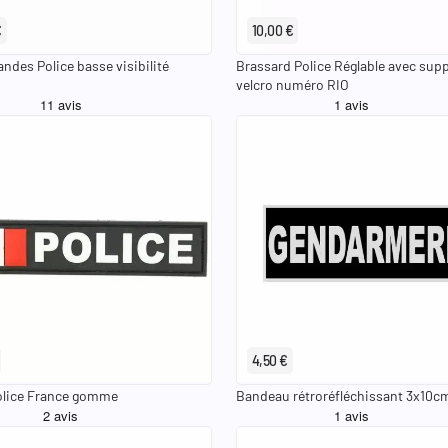
€
10,00 €
ndes Police basse visibilité
Brassard Police Réglable avec sup
velcro numéro RIO
keyboard_arrow_left
Gendarmerie
Police
Police
4,50 €
olice France gomme
Bandeau rétroréfléchissant 3x10cm