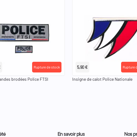
€
5,90 €
Rupture de stock
Rupture 
andes brodées Police FTSI
Insigne de calot Police Nationale
été
En savoir plus
Nos pr