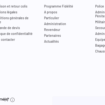
ison et retour colis
Programme Fidélité
Police
ions légales
A propos
Admini
Pénite
itions générales de
Particulier
e
Militai
Administration
nde de devis
Secour
Revendeur
ique de confidentialité
Admini
Partenaires
 contacter
Equip
Actualités
Bagag
Chaus
info
mé(e)*