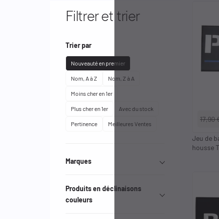
Filtrer et trier
Trier par
Nouveauté en premier
Nom, A à Z
Nom, Z à A
Moins cher en 1er
Plus cher en 1er
Avec du stock
17,90 
Pertinence
Meilleures Ventes
Jeu de b
housse T
Marques
Effacer les filtres
Produits en déclinaisons
couleurs