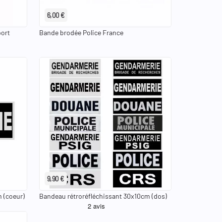
6,00 €
port
Bande brodée Police France
keyboard_arrow_right
keyboard_arrow_left
keyboard_arrow_right
 Municipale
Douane
CRS
Gendarmerie
Police
Police Municipale
Douane
CRS
9,90 €
 (coeur)
Bandeau rétroréfléchissant 30x10cm (dos)