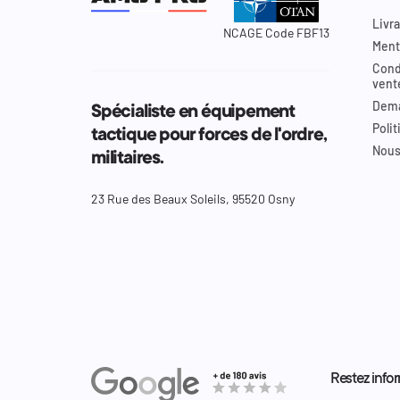
Livra
NCAGE Code FBF13
Ment
Cond
vent
Dema
Spécialiste en équipement
Polit
tactique pour forces de l'ordre,
Nous
militaires.
23 Rue des Beaux Soleils, 95520 Osny
Restez infor