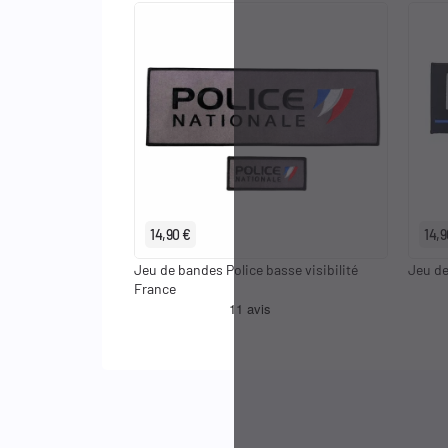
Identifiants
Porte-cartes
14,90 €
14,9
Jeu de bandes Police basse visibilité
Jeu de
France