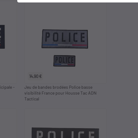
14,90 €
cipale -
Jeu de bandes brodées Police basse
visibilité France pour Housse Tac ADN
Tactical