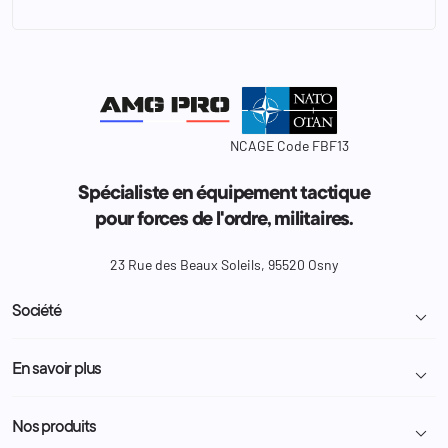
NCAGE Code FBF13
Spécialiste en équipement tactique
pour forces de l'ordre, militaires.
23 Rue des Beaux Soleils, 95520 Osny
Société

Livraison et retour colis
En savoir plus

Mentions légales
Conditions générales de vente
Programme Fidélité
Nos produits

Demande de devis
A propos