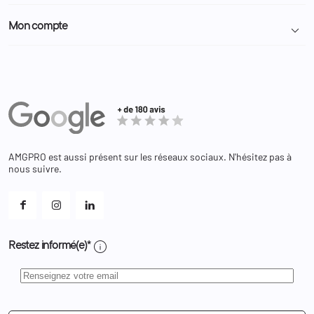
Politique de confidentialité
Particulier
Police Municipale | ASVP
Mon compte

Nous contacter
Administration
Administration Pénitentiaire
Revendeur
Militaire
Informations personnelles
Partenaires
Secours / Incendie
Commandes
Actualités
Administration
Avoirs
Equipements
Adresses
Bagagerie
Bons de réduction
Chaussures
Changer votre mot de passe ?
AMGPRO est aussi présent sur les réseaux sociaux. N'hésitez pas à
Et les cookies ?
nous suivre.
Mes alertes
info
Restez informé(e)*