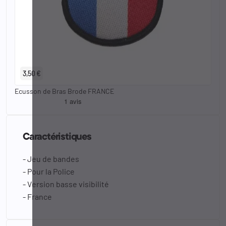
3,50 €
Ecusson de Bras Brode FRANCE
Caractéristiques
- Jeu de bandes
- Pour la Police
- Version basse visibilité
- France