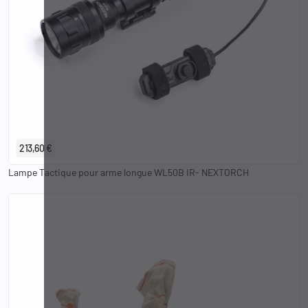
213,60 €
Lampe Tactique pour arme longue WL50B IR- NEXTORCH