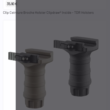
35,90 €
Clip Ceinture Broche Holster Clipdraw® Inside - TDR Holsters