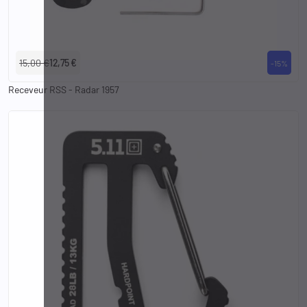
15,00 €
12,75 €
-15%
Receveur RSS - Radar 1957