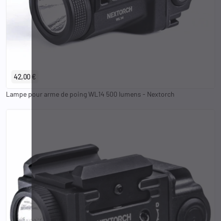
42,00 €
Lampe pour arme de poing WL14 500 lumens - Nextorch