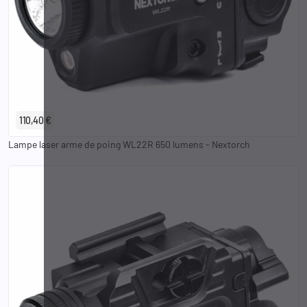
110,40 €
Lampe laser arme de poing WL22R 650 lumens - Nextorch