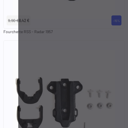
9,90 €
8,42 €
-15%
Fourchette RSS - Radar 1957