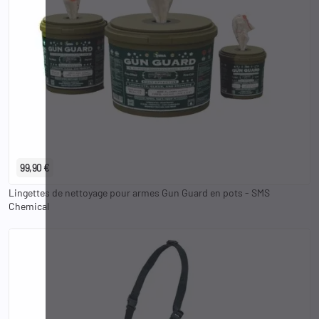
100
250
400
99,90 €
Lingettes de nettoyage pour armes Gun Guard en pots - SMS
Chemical