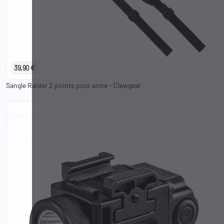
39,90 €
Sangle Raider 2 points pour arme - Clawgear