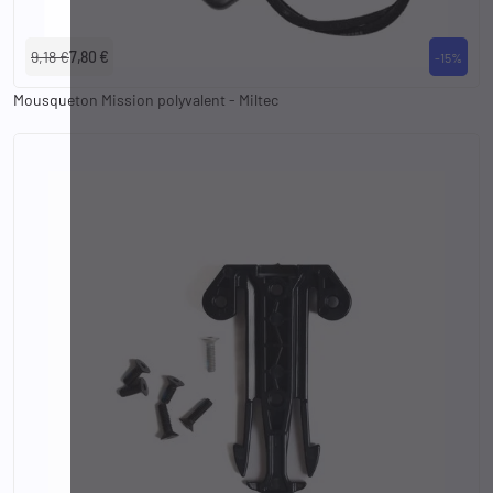
9,18 €
7,80 €
-15%
Mousqueton Mission polyvalent - Miltec