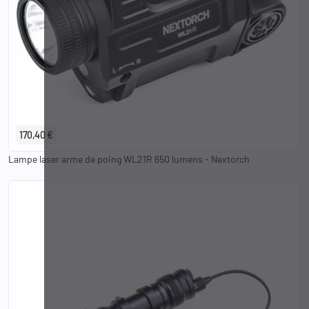
170,40 €
Lampe laser arme de poing WL21R 650 lumens - Nextorch