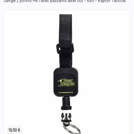
Sangle 2 points MK1 avec passants laser cut - noir - Raptor Tactical
19,50 €