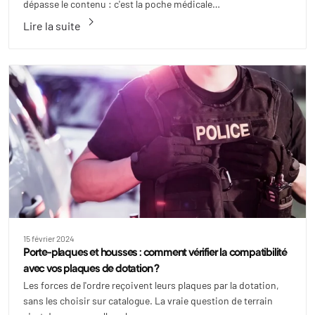
dépasse le contenu : c'est la poche médicale…
keyboard_arrow_right
Lire la suite
15 février 2024
Porte-plaques et housses : comment vérifier la compatibilité
avec vos plaques de dotation ?
Les forces de l'ordre reçoivent leurs plaques par la dotation,
sans les choisir sur catalogue. La vraie question de terrain