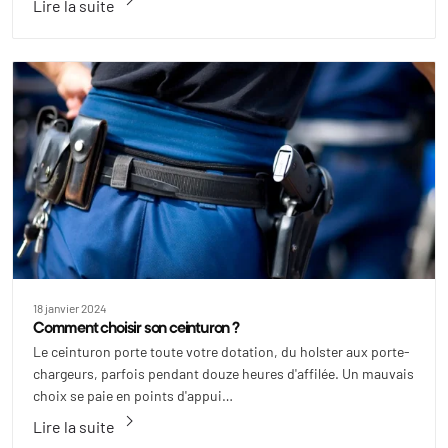
Lire la suite
18 janvier 2024
Comment choisir son ceinturon ?
Le ceinturon porte toute votre dotation, du holster aux porte-
chargeurs, parfois pendant douze heures d'affilée. Un mauvais
choix se paie en points d'appui…
keyboard_arrow_right
Lire la suite