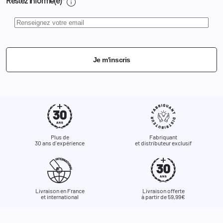
info
Restez informé(e)*
Je m'inscris
Plus de
Fabriquant
30 ans d'expérience
et distributeur exclusif
Livraison en France
Livraison offerte
et international
à partir de 59,99€