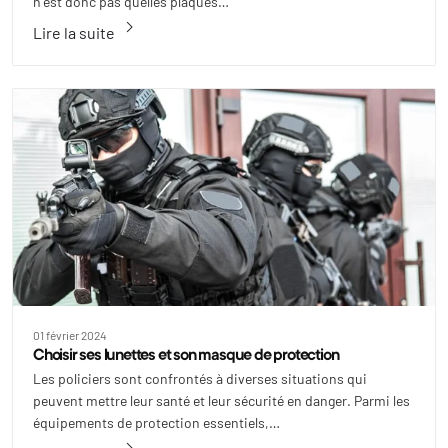
n'est donc pas quelles plaques…
keyboard_arrow_right
Lire la suite
01 février 2024
Choisir ses lunettes et son masque de protection
Les policiers sont confrontés à diverses situations qui
peuvent mettre leur santé et leur sécurité en danger. Parmi les
équipements de protection essentiels,…
keyboard_arrow_right