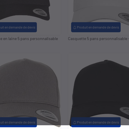
notifications
uit en demande de devis
Produit en demande de devis
e en laine 5 pans personnalisable
Casquette 5 pans personnalisable 
notifications
uit en demande de devis
Produit en demande de devis