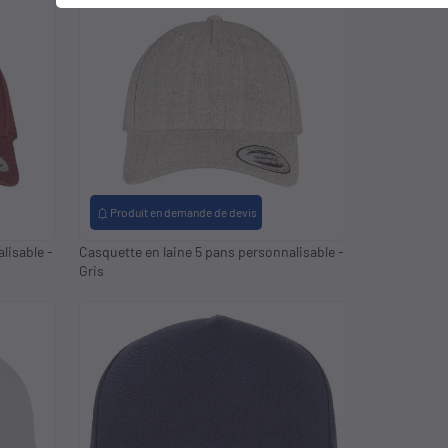
notifications
Produit en demande de devis
lisable -
Casquette en laine 5 pans personnalisable -
Gris