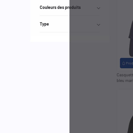
Couleurs des produits
Type
notifications
Prod
Casquett
bleu mar