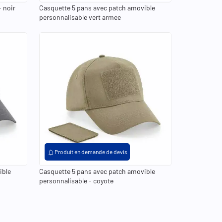
 noir
Casquette 5 pans avec patch amovible
personnalisable vert armee
notifications
Produit en demande de devis
ible
Casquette 5 pans avec patch amovible
personnalisable - coyote