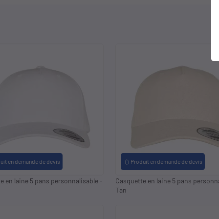
notifications
uit en demande de devis
Produit en demande de devis
e en laine 5 pans personnalisable -
Casquette en laine 5 pans personna
Tan