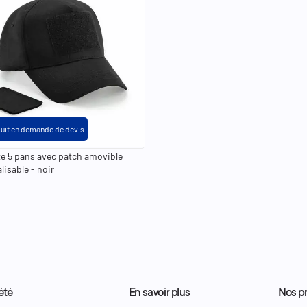
uit en demande de devis
e 5 pans avec patch amovible
isable - noir
été
En savoir plus
Nos pr