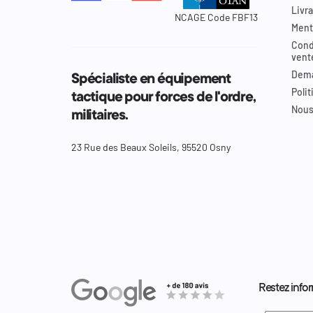
Livra
NCAGE Code FBF13
Ment
Cond
vent
Dema
Spécialiste en équipement
Polit
tactique pour forces de l'ordre,
Nous
militaires.
23 Rue des Beaux Soleils, 95520 Osny
Restez infor