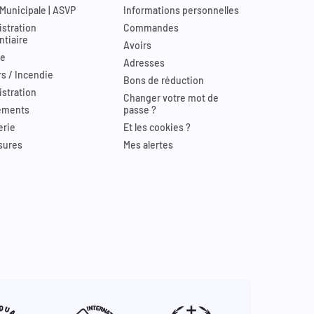
 Municipale | ASVP
Informations personnelles
stration
Commandes
ntiaire
Avoirs
re
Adresses
s / Incendie
Bons de réduction
stration
Changer votre mot de
ements
passe ?
erie
Et les cookies ?
sures
Mes alertes