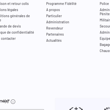
ison et retour colis
Programme Fidélité
Police
ions légales
A propos
Admini
Pénite
itions générales de
Particulier
e
Militai
Administration
nde de devis
Secour
Revendeur
ique de confidentialité
Admini
Partenaires
 contacter
Equip
Actualités
Bagag
Chaus
info
mé(e)*