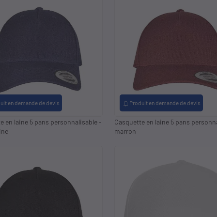
notifications
uit en demande de devis
Produit en demande de devis
e en laine 5 pans personnalisable -
Casquette en laine 5 pans personna
ine
marron