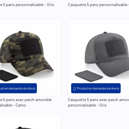
e 5 pans personnalisable - Gris
Casquette 5 pans personnalisable -
notifications
uit en demande de devis
Produit en demande de devis
e 5 pans avec patch amovible
Casquette 5 pans avec patch amov
lisable - Camo
personnalisable - Gris