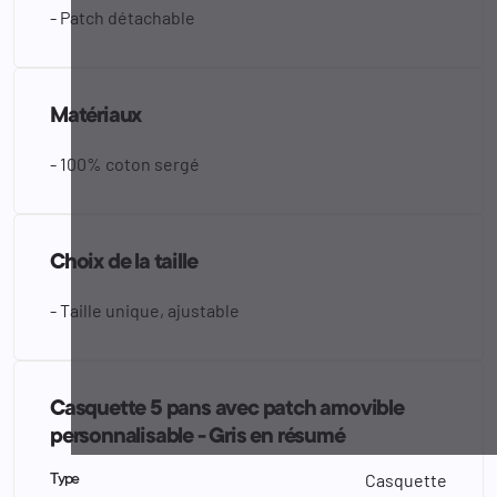
- Patch détachable
Matériaux
- 100% coton sergé
Choix de la taille
- Taille unique, ajustable
Casquette 5 pans avec patch amovible
personnalisable - Gris en résumé
Casquette
Type