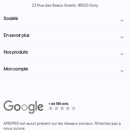
23 Rue des Beaux Soleils, 95520 Osny
Société

Livraison et retour colis
En savoir plus

Mentions légales
Conditions générales de vente
Programme Fidélité
Nos produits

Demande de devis
A propos
Politique de confidentialité
Particulier
Police Municipale | ASVP
Mon compte

Nous contacter
Administration
Administration Pénitentiaire
Revendeur
Militaire
Informations personnelles
Partenaires
Secours / Incendie
Commandes
Actualités
Administration
Avoirs
Equipements
Adresses
Bagagerie
Bons de réduction
Chaussures
Changer votre mot de passe ?
AMGPRO est aussi présent sur les réseaux sociaux. N'hésitez pas à
Et les cookies ?
nous suivre.