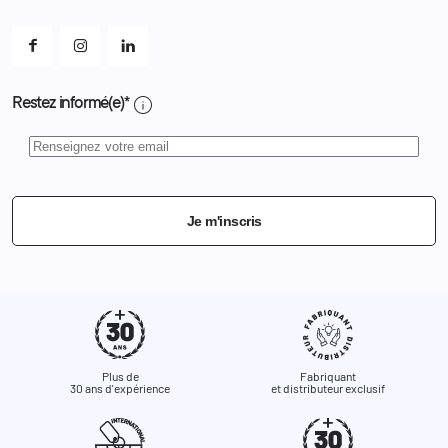
Mes alertes
info
Restez informé(e)*
Je m'inscris
Plus de
Fabriquant
30 ans d'expérience
et distributeur exclusif