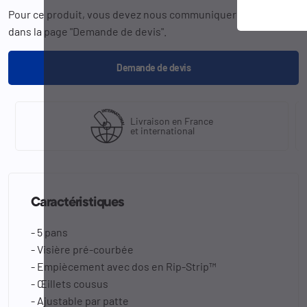
Pour ce produit, vous devez nous communiquer la
référence
dans la page "Demande de devis".
Demande de devis
Livraison en France
et international
Caractéristiques
- 5 pans
- Visière pré-courbée
- Empiècement avec dos en Rip-Strip™
- Œillets cousus
- Ajustable par patte