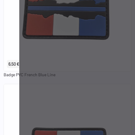
6,50 €
Badge PVC French Blue Line