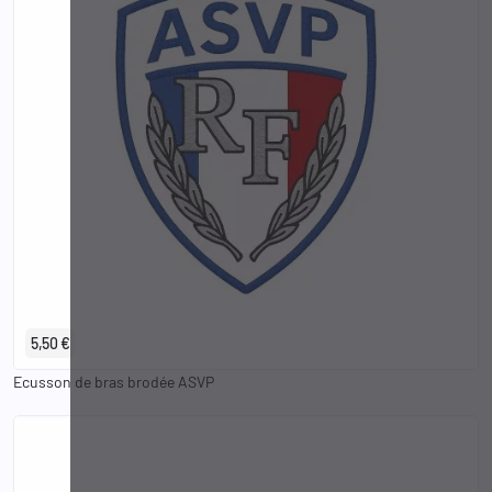
5,50 €
Ecusson de bras brodée ASVP