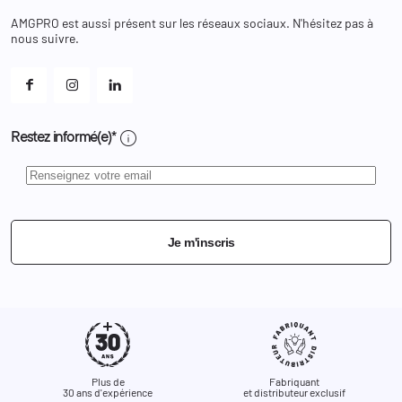
Chaussures
Changer votre mot de passe ?
AMGPRO est aussi présent sur les réseaux sociaux. N'hésitez pas à
Et les cookies ?
nous suivre.
Mes alertes
info
Restez informé(e)*
Je m'inscris
Plus de
Fabriquant
30 ans d'expérience
et distributeur exclusif