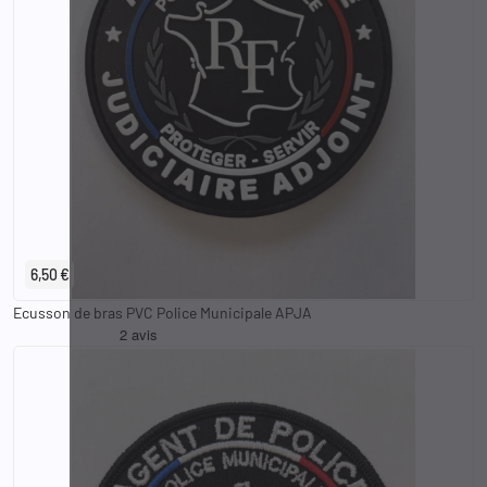
6,50 €
Ecusson de bras PVC Police Municipale APJA