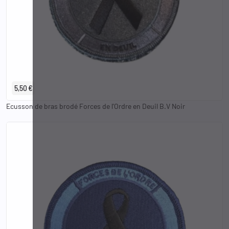
5,50 €
Ecusson de bras brodé Forces de l'Ordre en Deuil B.V Noir