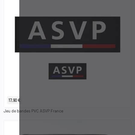
17,90 €
Jeu de bandes PVC ASVP France