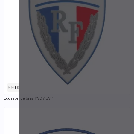
6,50 €
Ecusson de bras PVC ASVP