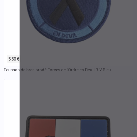
5,50 €
Ecusson de bras brodé Forces de l'Ordre en Deuil B.V Bleu