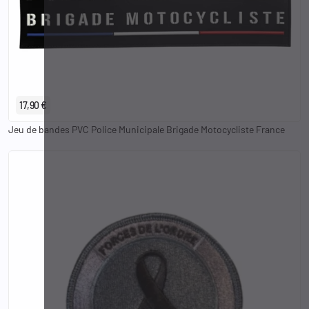
17,90 €
Jeu de bandes PVC Police Municipale Brigade Motocycliste France