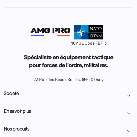
NCAGE Code FBF13
Spécialiste en équipement tactique
pour forces de l'ordre, militaires.
23 Rue des Beaux Soleils, 95520 Osny
Société

Livraison et retour colis
En savoir plus

Mentions légales
Conditions générales de vente
Programme Fidélité
Nos produits

Demande de devis
A propos