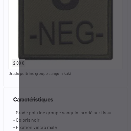
2,00 €
Grade poitrine groupe sanguin kaki
Caractéristiques
- Grade poitrine groupe sanguin, brodé sur tissu
- Coloris noir
- Fixation velcro mâle