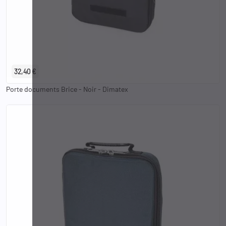
32,40 €
Porte documents Brice - Noir - Dimatex