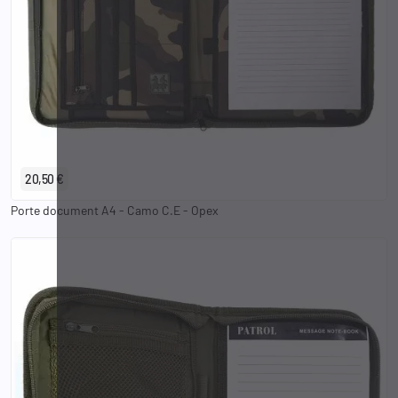
20,50 €
Porte document A4 - Camo C.E - Opex