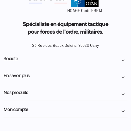
NCAGE Code FBF13
Spécialiste en équipement tactique
pour forces de l'ordre, militaires.
23 Rue des Beaux Soleils, 95520 Osny
Société

Livraison et retour colis
En savoir plus

Mentions légales
Conditions générales de vente
Programme Fidélité
Nos produits

Demande de devis
A propos
Politique de confidentialité
Particulier
Police Municipale | ASVP
Mon compte

Nous contacter
Administration
Administration Pénitentiaire
Revendeur
Militaire
Informations personnelles
Partenaires
Secours / Incendie