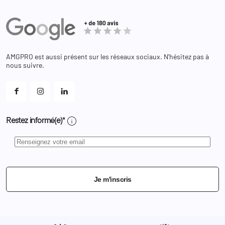
Commandes
Actualités
Administration
Avoirs
Equipements
Adresses
Bagagerie
Bons de réduction
Chaussures
Changer votre mot de passe ?
AMGPRO est aussi présent sur les réseaux sociaux. N'hésitez pas à
Et les cookies ?
nous suivre.
Mes alertes
info
Restez informé(e)*
Je m'inscris