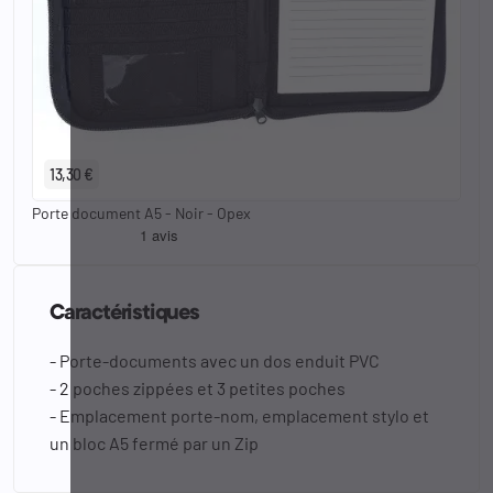
13,30 €
Porte document A5 - Noir - Opex
Caractéristiques
- Porte-documents avec un dos enduit PVC
- 2 poches zippées et 3 petites poches
- Emplacement porte-nom, emplacement stylo et
un bloc A5 fermé par un Zip