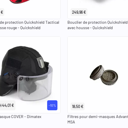
 €
249,96 €
de protection Quickshield Tactical
Bouclier de protection Quickshield
sse rouge - Quickshield
avec housse - Quickshield
 €
44,01 €
-10%
18,50 €
casque COVER - Dimatex
Filtres pour demi-masques Advant
MSA