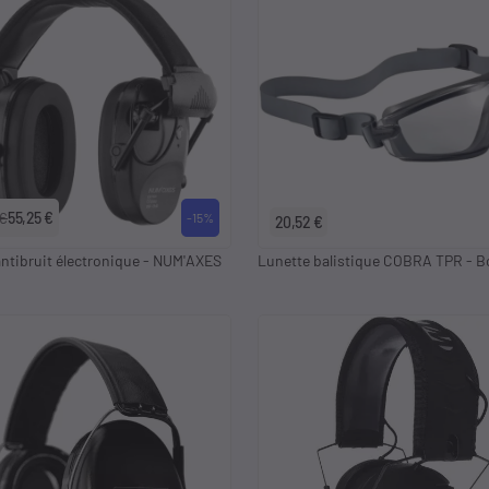
 €
55,25 €
-15%
20,52 €
ntibruit électronique - NUM'AXES
Lunette balistique COBRA TPR - Bo