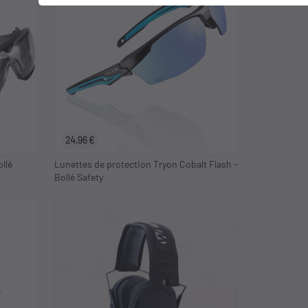
24,96 €
llé
Lunettes de protection Tryon Cobalt Flash -
Bollé Safety