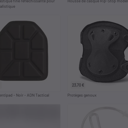
astique fine réfléchissante pour
Housse de casque Rip-Stop model
alistique
€
23,70 €
entipad - Noir - ADN Tactical
Protèges genoux