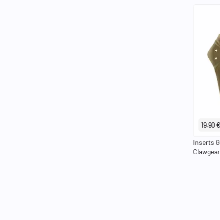
19,90 
Inserts 
Clawgear