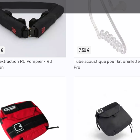
 €
7,50 €
'extraction RO Pompier - RO
Tube acoustique pour kit oreillett
on
Pro