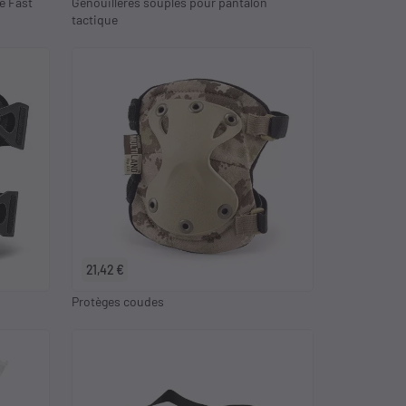
e Fast
Genouillères souples pour pantalon
tactique
21,42 €
Protèges coudes