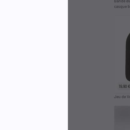
Bande el
casque b
19,90 
Jeu de V