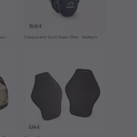
39,90 €
ue -
Casque anti-bruit Razor Slim - Walker's
5,64 €