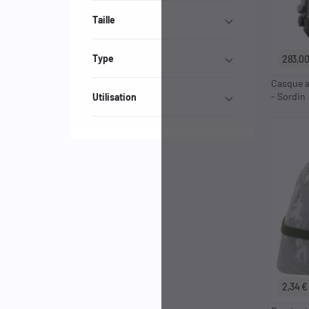
Taille
Type
283,00
Casque a
- Sordin
Utilisation
2,34 €