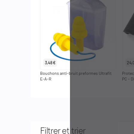
Identifiants
Porte-cartes
3,48 €
24,
Bouchons anti-bruit preformes Ultrafit
Protec
E-A-R
PC - D
Filtrer et trier