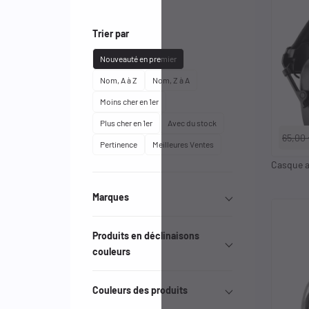
Trier par
Nouveauté en premier
Nom, A à Z
Nom, Z à A
Moins cher en 1er
Plus cher en 1er
Avec du stock
65,00
Pertinence
Meilleures Ventes
Casque a
Marques
Effacer les filtres
Produits en déclinaisons
couleurs
Couleurs des produits