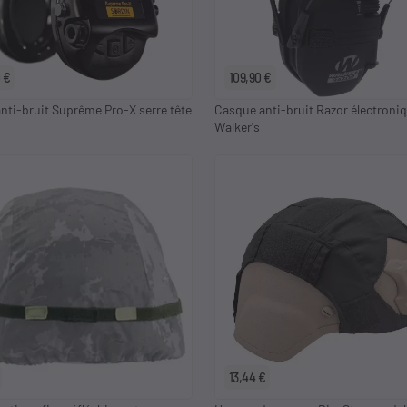
 €
109,90 €
nti-bruit Suprême Pro-X serre tête
Casque anti-bruit Razor électroniq
Walker's
13,44 €