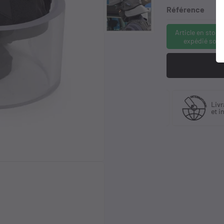
Référence
Article en stock
expédié sous
Fabriquant
 30 ans
Livra
et distributeur
ience
et in
exclusif