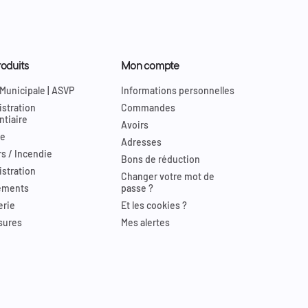
oduits
Mon compte
 Municipale | ASVP
Informations personnelles
stration
Commandes
ntiaire
Avoirs
re
Adresses
s / Incendie
Bons de réduction
stration
Changer votre mot de
ements
passe ?
erie
Et les cookies ?
sures
Mes alertes