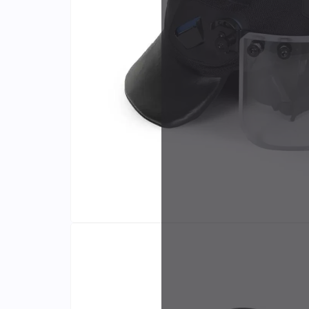
Identifiants
Porte-cartes
Plus de
d'expér