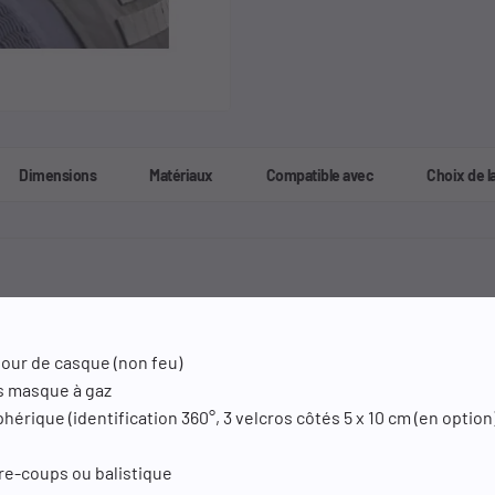
Dimensions
Matériaux
Compatible avec
Choix de la 
our de casque (non feu)
ts masque à gaz
iphérique (identification 360°, 3 velcros côtés 5 x 10 cm (en optio
re-coups ou balistique