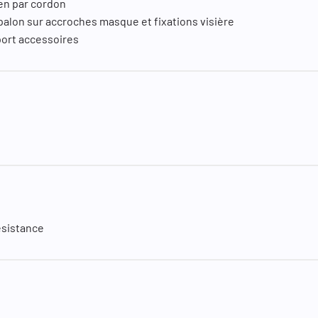
ien par cordon
palon sur accroches masque et fixations visière
port accessoires
ésistance