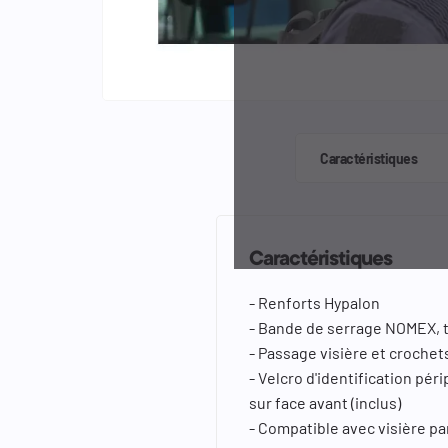
keyboard_arrow_left
keyboard_arrow_right
Caractéristiques
Caractéristiques
- Renforts Hypalon
- Bande de serrage NOMEX, t
- Passage visière et croche
- Velcro d'identification pér
sur face avant (inclus)
- Compatible avec visière pa