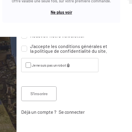
Mot de passe oublié ?
Offre valable une seule fois, sur votre première commande.
Date de naissance
Ne plus voir
Email
Jour
Mois
Année
Réinitialiser
Recevoir notre newsletter
Je ne suis pas un robot 🤖
J'accepte les conditions générales et
la politique de confidentialité du site.
Je ne suis pas un robot 🤖
S'inscrire
Déjà un compte ?
Se connecter