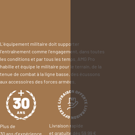
Identifiants
Porte-cartes
L'équipement militaire doit supporter
l'entraînement comme l'engagement, dans toutes
les conditions et par tous les temps. AMG Pro
habille et équipe le militaire pour le terrain, de la
tenue de combat à la ligne basse, des écussons
aux accessoires des forces armées.
Livraison rapide
Plus de
et gratuite dès 59.99 €
30 ans d’expérience