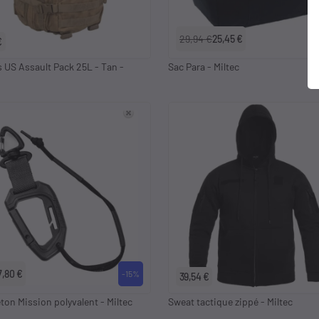
29,94 €
25,45 €
€
s US Assault Pack 25L - Tan -
Sac Para - Miltec
S
M
L
XL
2XL
3X
7,80 €
-15%
39,54 €
on Mission polyvalent - Miltec
Sweat tactique zippé - Miltec