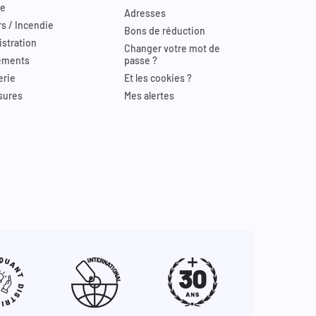
re
Adresses
s / Incendie
Bons de réduction
stration
Changer votre mot de
ements
passe ?
erie
Et les cookies ?
sures
Mes alertes