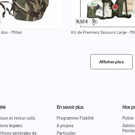
€
15,50 €
 dos - Miltec
Kit de Premiers Secours Large - Mi
Afficher plus
été
En savoir plus
Nos pr
ison et retour colis
Programme Fidélité
Police
ions légales
A propos
Admini
Pénite
itions générales de
Particulier