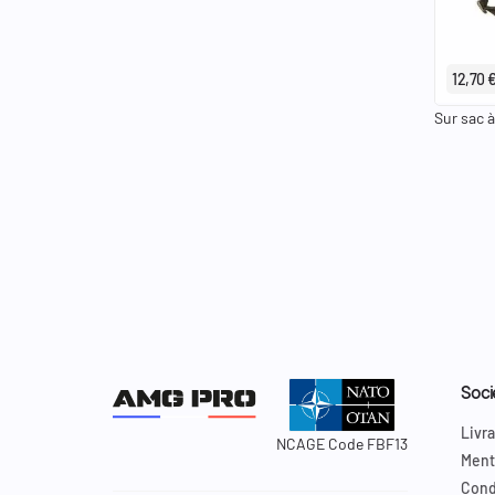
12,70 
Sur sac à
Soci
Livra
NCAGE Code FBF13
Ment
Cond