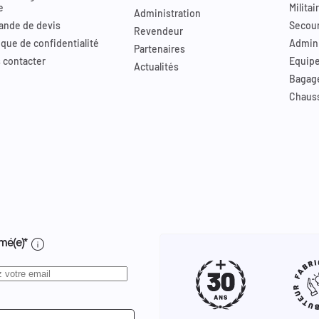
e
Militai
Administration
nde de devis
Secour
Revendeur
ique de confidentialité
Admini
Partenaires
 contacter
Equip
Actualités
Bagag
Chaus
info
mé(e)*