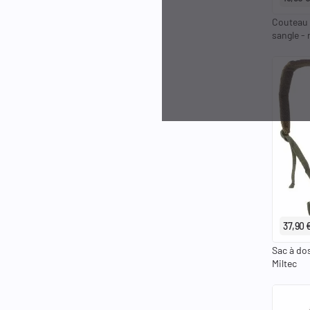
Couteau F
sangle - 
37,90 
Sac à do
Miltec