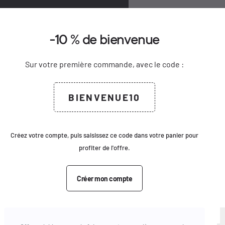
0
-10 % de bienvenue
Bienvenue
Créer un compte
delete
keyboard_arrow_down
keyboard_arrow_up
Ajouter au panier
motions
Sur votre première commande, avec le code :
Civilité
keyboard_arrow_right
Voir le produit complet
M.
Mme
Email
BIENVENUE10
Prénom
ssops
Mot de passe
Nom
Créez votre compte, puis saisissez ce code dans votre panier pour
profiter de l'offre.
Se connecter
Email
Créer mon compte
Pas de compte ?
Créer un compte
Mot de passe
atchs