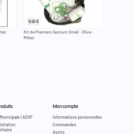
6,50 €
ltec
Kit de Premiers Secours Small - Olive -
Miltec
oduits
Mon compte
 Municipale | ASVP
Informations personnelles
stration
Commandes
ntiaire
Avoirs