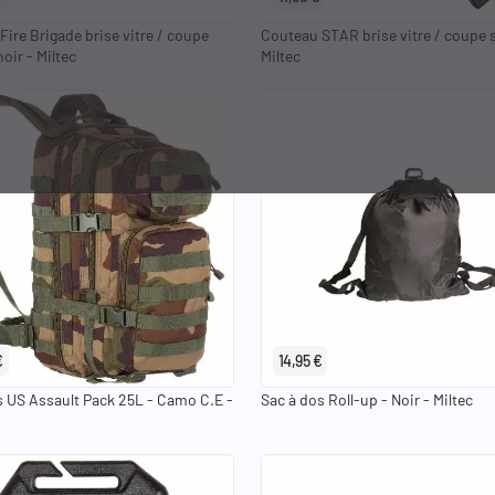
ire Brigade brise vitre / coupe
Couteau STAR brise vitre / coupe s
noir - Miltec
Miltec
€
14,95 €
s US Assault Pack 25L - Camo C.E -
Sac à dos Roll-up - Noir - Miltec