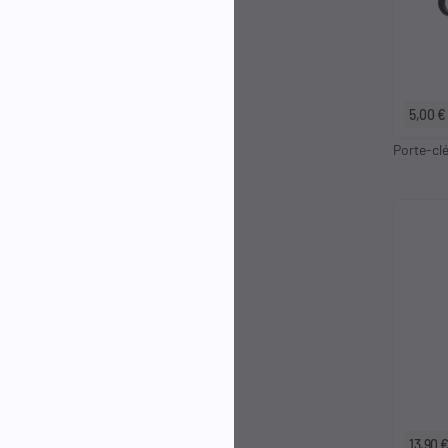
5,00 €
Porte-clé
13,90 