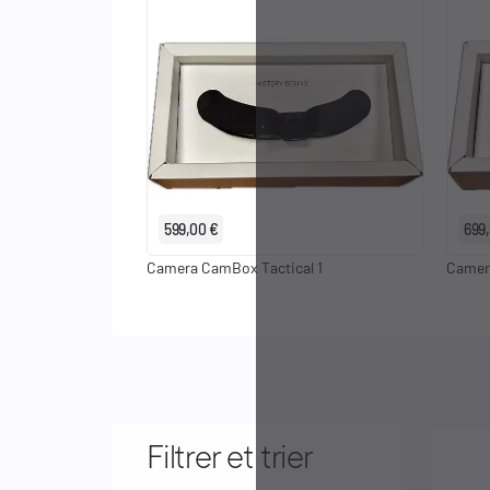
Identifiants
Porte-cartes
599,00 €
699
Camera CamBox Tactical 1
Camer
Filtrer et trier