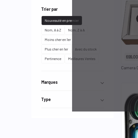
Trier par
Nouveauté en premier
Nom, A à Z
Nom, Z à A
Moins cher en 1er
Plus cher en 1er
Avec du stock
699,00
Pertinence
Meilleures Ventes
Camera C
Marques
Effacer les filtres
Type