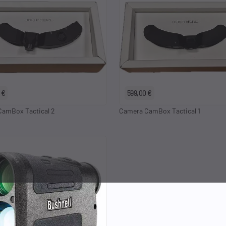
 €
599,00 €
amBox Tactical 2
Camera CamBox Tactical 1