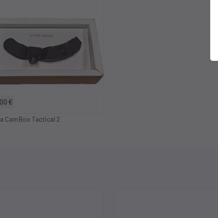
,00 €
a CamBox Tactical 2