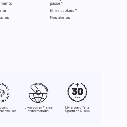
ements
passe ?
erie
Et les cookies ?
sures
Mes alertes
quant
Livraison en France
Livraison offerte
eur exclusif
et international
à partir de 59,99€