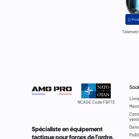
notifications
Prod
Telemetr
Soci
Livra
NCAGE Code FBF13
Ment
Cond
vent
Dema
Spécialiste en équipement
Polit
tactique pour forces de l'ordre,