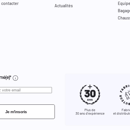
 contacter
Equip
Actualités
Bagag
Chaus
info
mé(e)*
Plus de
Fabri
Je m'inscris
30 ans d'expérience
et distribut