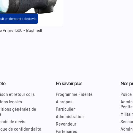
uit en demande de devis
e Prime 1300 - Bushnell
été
En savoir plus
Nos pr
ison et retour colis
Programme Fidélité
Police
ions légales
A propos
Admini
Pénite
itions générales de
Particulier
e
Militai
Administration
nde de devis
Secour
Revendeur
ique de confidentialité
Admini
Partenaires