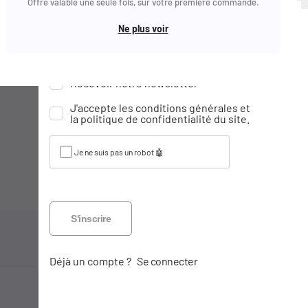
Mot de passe oublié ?
Offre valable une seule fois, sur votre première commande.
Date de naissance
Ne plus voir
Email
Jour
Mois
Année
Réinitialiser
Recevoir notre newsletter
Je ne suis pas un robot 🤖
J'accepte les conditions générales et
la politique de confidentialité du site.
Je ne suis pas un robot 🤖
S'inscrire
Déjà un compte ?
Se connecter