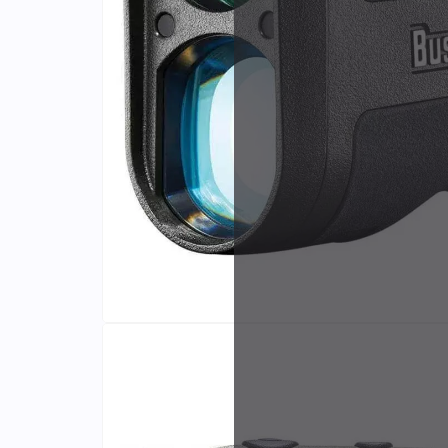
Identifiants
Porte-cartes
Fabri
et dis
exclus