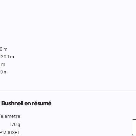
00 m
 1200 m
2 m
49 m
 Bushnell en résumé
Télémetre
170 g
P1300SBL