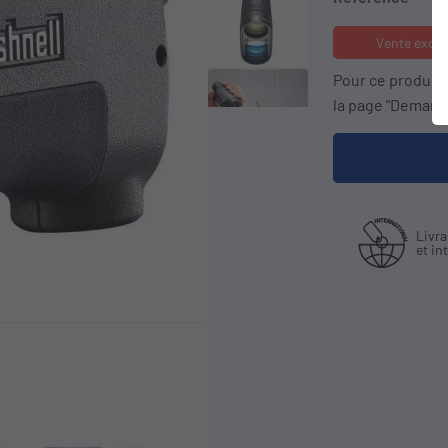
Vente exclu
Pour ce produit
keyboard_arrow_right
la page "Demande
quant
Livraison en France
Liv
tributeur
et international
à pa
if