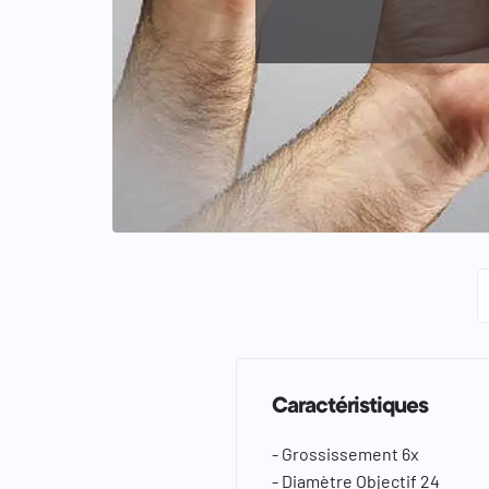
keyboard_arrow_left
keyboard_arrow_right
Caractéristiques
- Grossissement 6x
- Diamètre Objectif 24