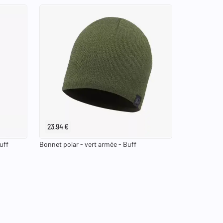
23,94 €
uff
Bonnet polar - vert armée - Buff