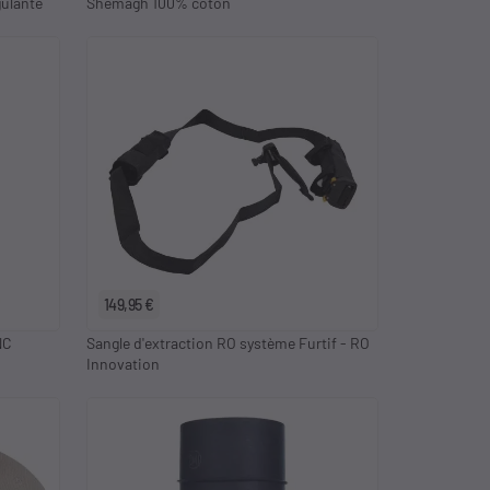
ulante
Shemagh 100% coton
149,95 €
NC
Sangle d'extraction RO système Furtif - RO
Innovation