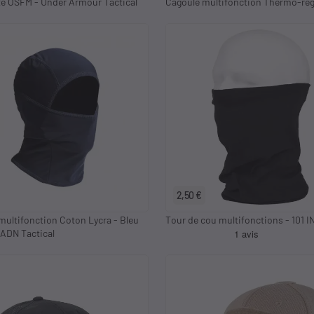
e OSFM - Under Armour Tactical
Cagoule multifonction Thermo-rég
2,50 €
multifonction Coton Lycra - Bleu
Tour de cou multifonctions - 101 I
 ADN Tactical