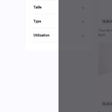
Taille
Type
18,96 €
Tour de c
Buff
Utilisation
35,00 