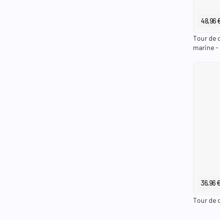
48,96 
Tour de 
marine -
36,96 
Tour de c