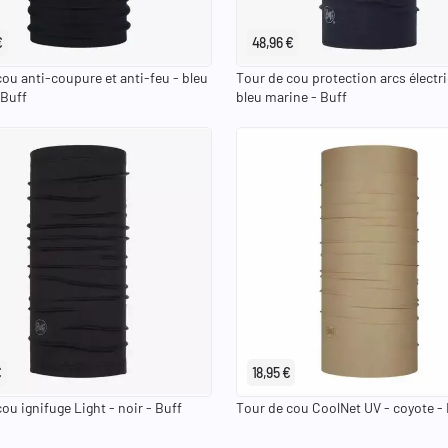
€
48,96 €
cou anti-coupure et anti-feu - bleu
Tour de cou protection arcs électr
 Buff
bleu marine - Buff
€
18,95 €
ou ignifuge Light - noir - Buff
Tour de cou CoolNet UV - coyote -