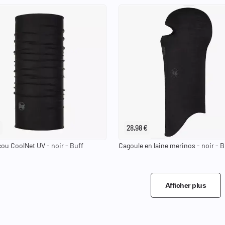
28,98 €
cou CoolNet UV - noir - Buff
Cagoule en laine merinos - noir - B
Afficher plus