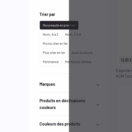
Trier par
Nouveauté en premier
Nom, A à Z
Nom, Z à A
Moins cher en 1er
Plus cher en 1er
Avec du stock
19,95 €
Pertinence
Meilleures Ventes
Cagoule 
ADN Tact
Marques
Effacer les filtres
Produits en déclinaisons
couleurs
Couleurs des produits