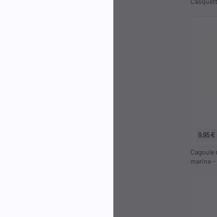
Casquett
9,95 €
Cagoule 
marine -