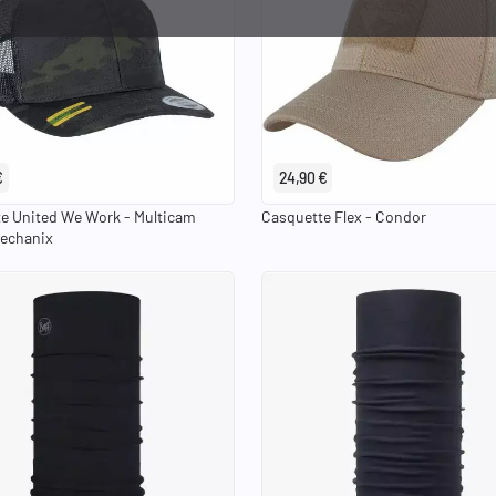
S/M
L/XL
€
24,90 €
e United We Work - Multicam
Casquette Flex - Condor
Mechanix