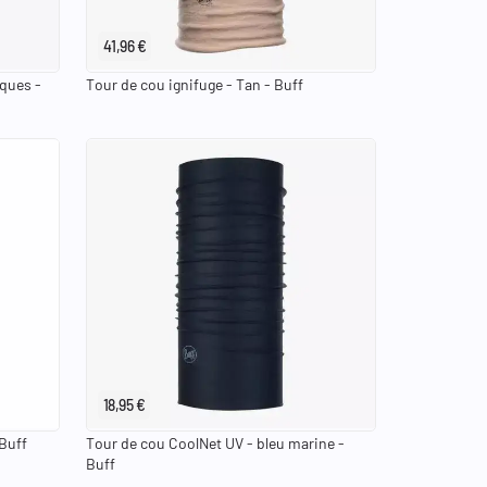
41,96 €
iques -
Tour de cou ignifuge - Tan - Buff
18,95 €
 Buff
Tour de cou CoolNet UV - bleu marine -
Buff