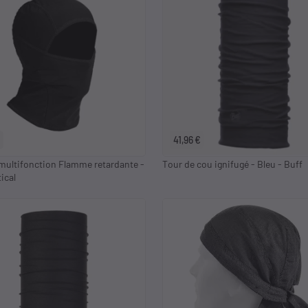
41,96 €
multifonction Flamme retardante -
Tour de cou ignifugé - Bleu - Buff
ical