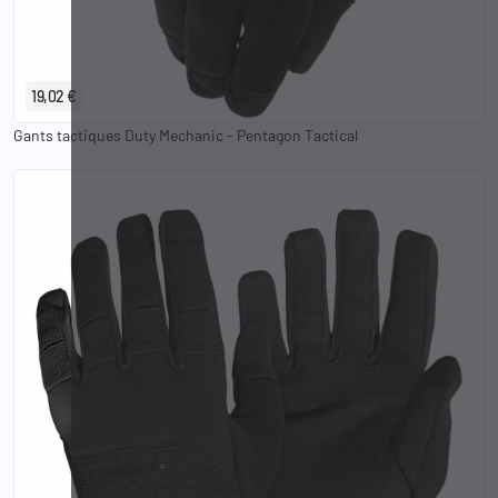
XS
S
M
L
XL
2XL
3XL
19,02 €
Gants tactiques Duty Mechanic - Pentagon Tactical