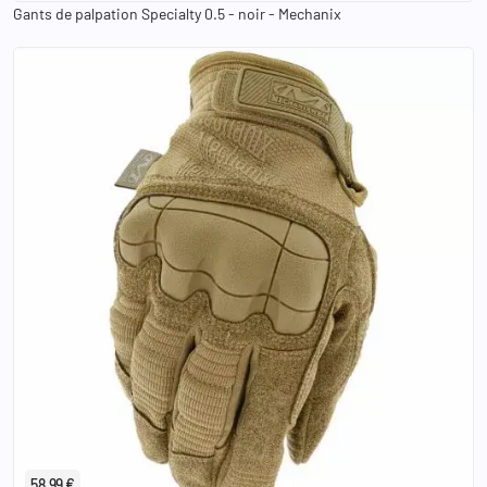
Gants de palpation Specialty 0.5 - noir - Mechanix
XS
S
M
L
XL
2XL
58,99 €