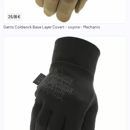
S
M
L
XL
2XL
26,99 €
Gants Coldwork Base Layer Covert - coyote - Mechanix