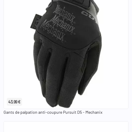
S
M
L
XL
2XL
43,99 €
Gants de palpation anti-coupure Pursuit D5 - Mechanix