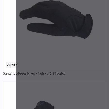
XS
S
M
L
XL
2XL
3XL
4XL
24,50 €
Gants tactiques Hiver - Noir - ADN Tactical