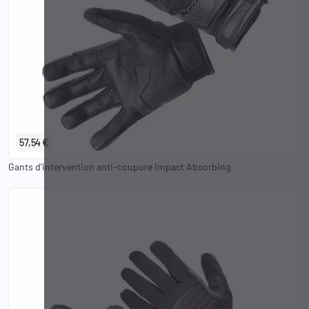
XS
S
M
L
XL
2XL
57,54 €
Gants d'intervention anti-coupure Impact Absorbing