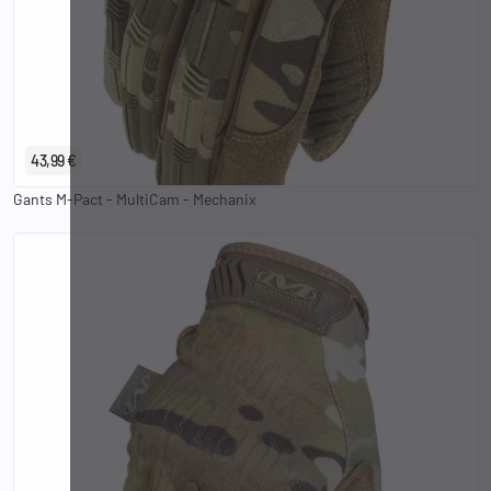
S
M
L
XL
2XL
43,99 €
Gants M-Pact - MultiCam - Mechanix