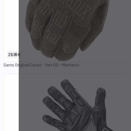
S
M
L
XL
2XL
29,99 €
Gants Original Covert - Vert OD - Mechanix