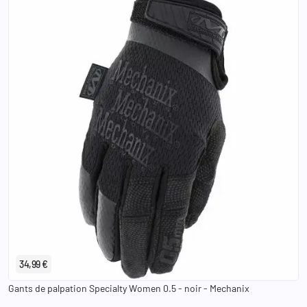
S
M
L
34,99 €
Gants de palpation Specialty Women 0.5 - noir - Mechanix