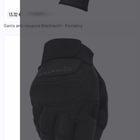
XS
S
M
L
XL
2XL
3XL
13,32 €
Gants anti coupure Blacktactil - Rostaing