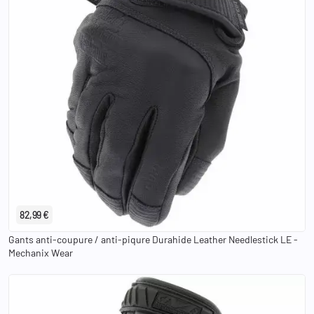
S
M
L
XL
2XL
82,99 €
Gants anti-coupure / anti-piqure Durahide Leather Needlestick LE -
Mechanix Wear