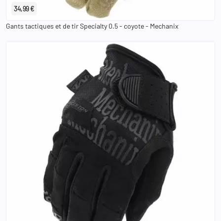
34,99 €
Gants tactiques et de tir Specialty 0.5 - coyote - Mechanix
XS
S
M
L
XL
2XL