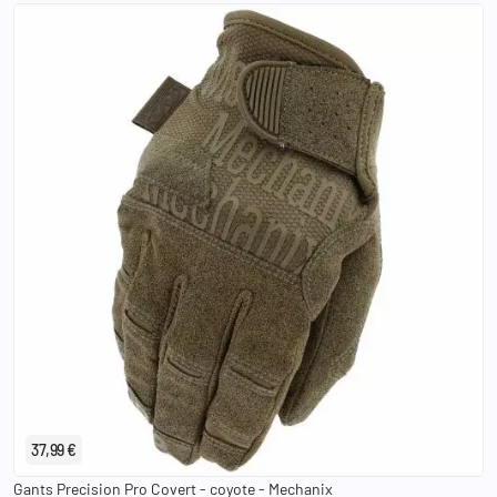
S
M
L
XL
2XL
37,99 €
Gants Precision Pro Covert - coyote - Mechanix