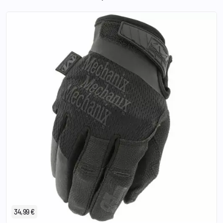
S
M
L
XL
2XL
34,99 €