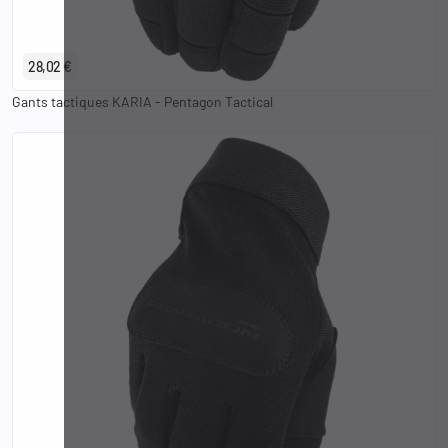
XS
S
M
L
XL
2XL
3XL
28,02 €
Gants tactiques KARIA - Pentagon Tactical