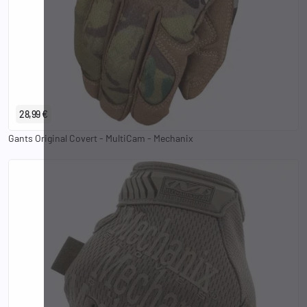
S
M
L
XL
2XL
28,99 €
Gants Original Covert - MultiCam - Mechanix