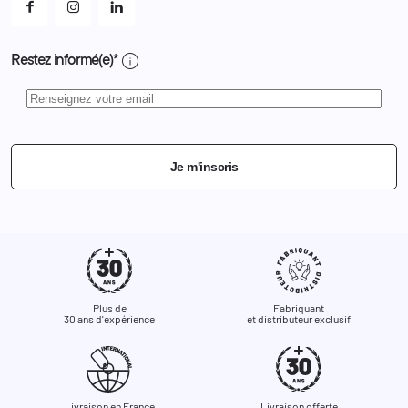
info
Restez informé(e)*
Je m'inscris
Plus de
Fabriquant
30 ans d'expérience
et distributeur exclusif
Livraison en France
Livraison offerte