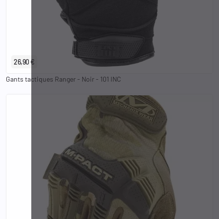
S
M
L
XL
2XL
26,90 €
Gants tactiques Ranger - Noir - 101 INC