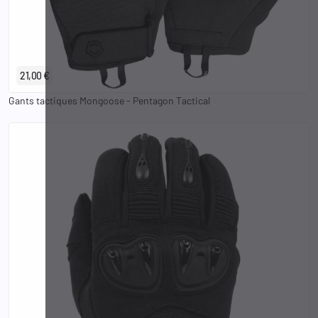
XS
S
M
L
XL
2XL
3XL
21,00 €
Gants tactiques Mongoose - Pentagon Tactical