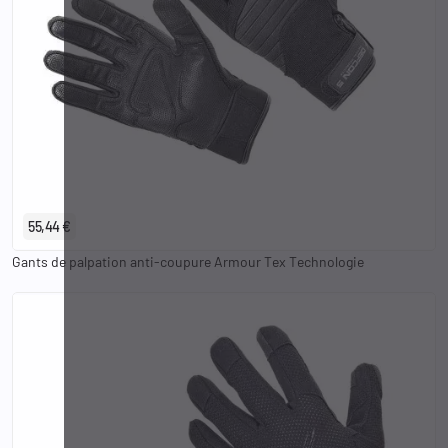
XS
S
M
L
XL
2XL
55,44 €
Gants de palpation anti-coupure Armour Tex Technologie