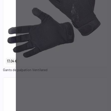
S
M
L
XL
2XL
17,04 €
Gants de palpation Ventilated