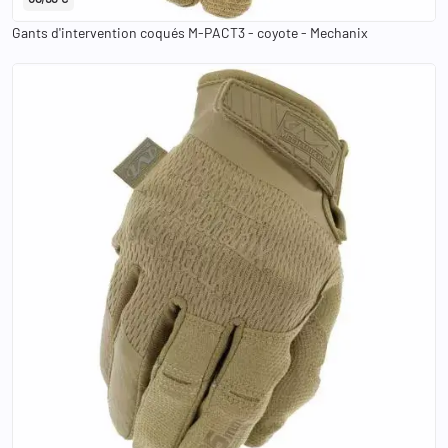
Gants d'intervention coqués M-PACT3 - coyote - Mechanix
XS
S
M
L
XL
2XL