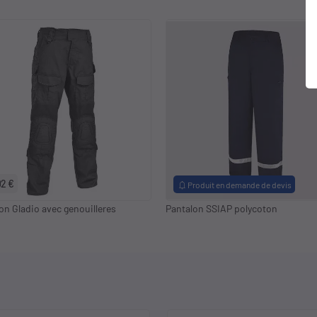
keyboard_arrow_right
S
M
L
XL
2XL
3XL
02 €
notifications
Produit en demande de devis
on Gladio avec genouilleres
Pantalon SSIAP polycoton