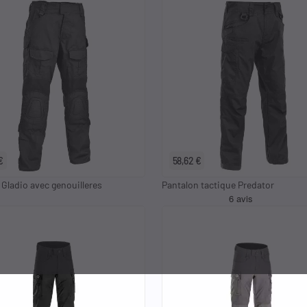
S
M
L
XL
2XL
3XL
S
M
L
XL
2XL
3X
€
58,62 €
 Gladio avec genouilleres
Pantalon tactique Predator