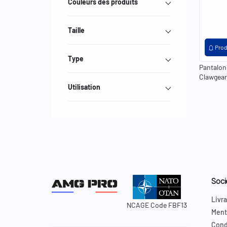
Couleurs des produits
keyboard_arrow_left
Taille
notifications
Prod
Type
Pantalon 
Clawgear
Utilisation
Soci
Livra
NCAGE Code FBF13
Ment
Cond