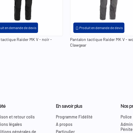
keyboard_arrow_right
keyboard_arrow_left
29
30
32
34
36
38
40
29
30
32
34
36
3
32
34
30
32
34
30
notifications
uit en demande de devis
Produit en demande de devis
tactique Raider MK V - noir -
Pantalon tactique Raider MK V - wol
Clawgear
été
En savoir plus
Nos pr
ison et retour colis
Programme Fidélité
Police
ions légales
A propos
Admini
Pénite
itions générales de
Particulier