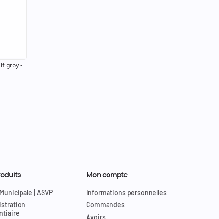
keyboard_arrow_right
8
40
f grey -
oduits
Mon compte
 Municipale | ASVP
Informations personnelles
stration
Commandes
ntiaire
Avoirs