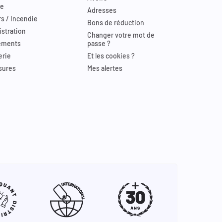
re
Adresses
s / Incendie
Bons de réduction
stration
Changer votre mot de
ements
passe ?
erie
Et les cookies ?
sures
Mes alertes