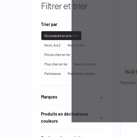
Filtrer et trier
Trier par
Nouveauté en premier
Nom, A à Z
Nom, Z à A
Moins cher en 1er
Plus cher en 1er
Avec du stock
94,02 
Pertinence
Meilleures Ventes
Pantalon
Marques
Effacer les filtres
Produits en déclinaisons
couleurs