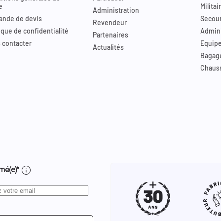
e
Militai
Administration
nde de devis
Secour
Revendeur
ique de confidentialité
Admini
Partenaires
 contacter
Equip
Actualités
Bagag
Chaus
info
mé(e)*