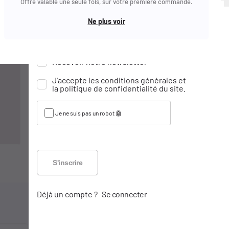
Mot de passe oublié ?
Offre valable une seule fois, sur votre première commande.
Date de naissance
Ne plus voir
Email
Jour
Mois
Année
Réinitialiser
Recevoir notre newsletter
Je ne suis pas un robot 🤖
J'accepte les conditions générales et
la politique de confidentialité du site.
Je ne suis pas un robot 🤖
S'inscrire
Déjà un compte ?
Se connecter