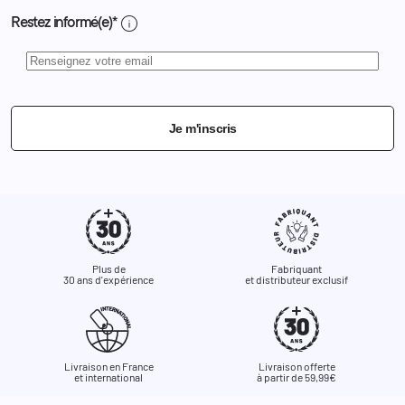
info
Restez informé(e)*
Je m'inscris
Plus de
Fabriquant
30 ans d'expérience
et distributeur exclusif
Livraison en France
Livraison offerte
et international
à partir de 59,99€