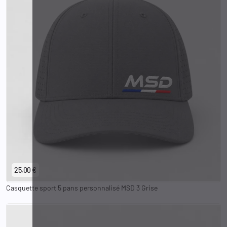
25,00 €
Casquette sport 5 pans personnalisé MSD 3 Grise