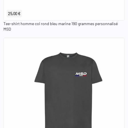
S
M
L
XL
2XL
3XL
25,00 €
Tee-shirt homme col rond bleu marine 190 grammes personnalisé
MSD