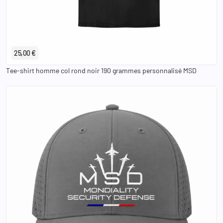
S
M
L
XL
2XL
3XL
25,00 €
Tee-shirt homme col rond noir 190 grammes personnalisé MSD