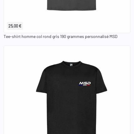
S
M
L
XL
2XL
3XL
25,00 €
Tee-shirt homme col rond gris 190 grammes personnalisé MSD