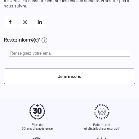
AMGPRO est aussi présent sur les réseaux sociaux. N'hésitez pas à
Et les cookies ?
nous suivre.
Mes alertes
info
Restez informé(e)*
Je m'inscris
Plus de
Fabriquant
30 ans d'expérience
et distributeur exclusif