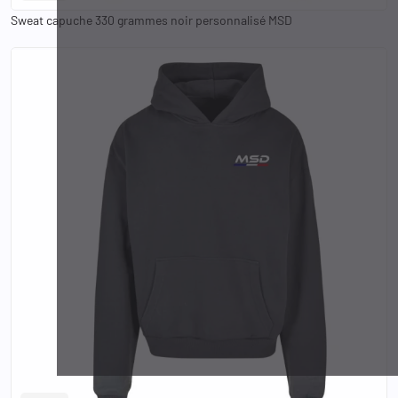
Sweat capuche 330 grammes noir personnalisé MSD
S
M
L
XL
2XL
3XL