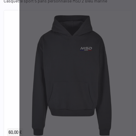
Casquette sport 5 pans personnalisé MSD 2 Bleu marine
S
M
L
XL
2XL
3XL
60,00 €