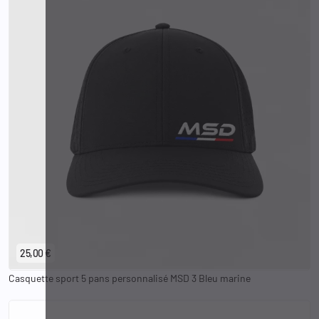
25,00 €
Casquette sport 5 pans personnalisé MSD 3 Bleu marine