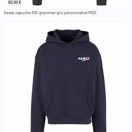
60,00 €
Sweat capuche 330 grammes gris personnalisé MSD
S
M
L
XL
2XL
3XL