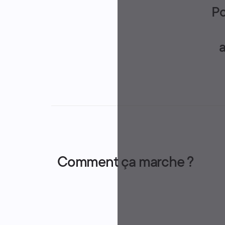
Identifiants
Po
Porte-cartes
a
Comment ça marche ?