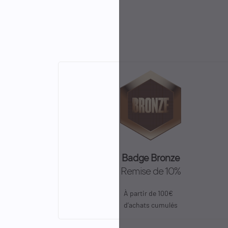
Badge Bronze
Remise de 10%
À partir de 100€
d’achats cumulés