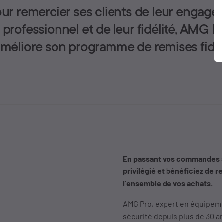
ur remercier ses clients de leur engag
professionnel et de leur fidélité, AMG P
méliore son programme de remises fidél
En passant vos commandes su
privilégié et bénéficiez de 
l'ensemble de vos achats.
AMG Pro, expert en équipement
sécurité depuis plus de 30 an