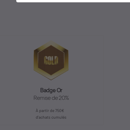
Badge Or
Remise de 20%
À partir de 750€
d’achats cumulés