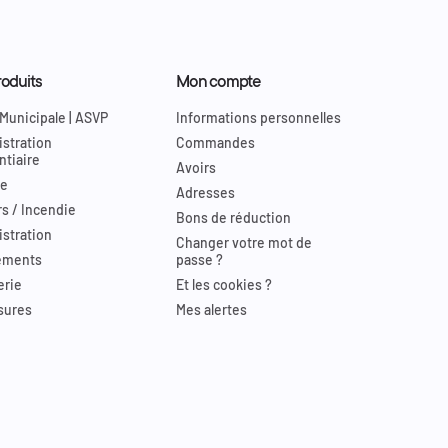
oduits
Mon compte
 Municipale | ASVP
Informations personnelles
stration
Commandes
ntiaire
Avoirs
re
Adresses
s / Incendie
Bons de réduction
stration
Changer votre mot de
ements
passe ?
erie
Et les cookies ?
sures
Mes alertes