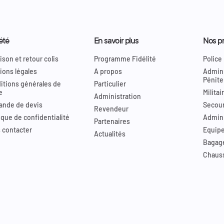
été
En savoir plus
Nos pr
ison et retour colis
Programme Fidélité
Police
ions légales
A propos
Admini
Pénite
itions générales de
Particulier
e
Militai
Administration
nde de devis
Secour
Revendeur
ique de confidentialité
Admini
Partenaires
 contacter
Equip
Actualités
Bagag
Chaus