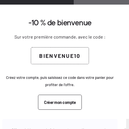
0
-10 % de bienvenue
Bienvenue
Créer un compte
delete
keyboard_arrow_down
keyboard_arrow_up
Ajouter au panier
motions
Sur votre première commande, avec le code :
Civilité
keyboard_arrow_right
Voir le produit complet
M.
Mme
Email
BIENVENUE10
Prénom
ssops
Mot de passe
Nom
Créez votre compte, puis saisissez ce code dans votre panier pour
profiter de l'offre.
Se connecter
Email
Créer mon compte
Pas de compte ?
Créer un compte
Mot de passe
atchs