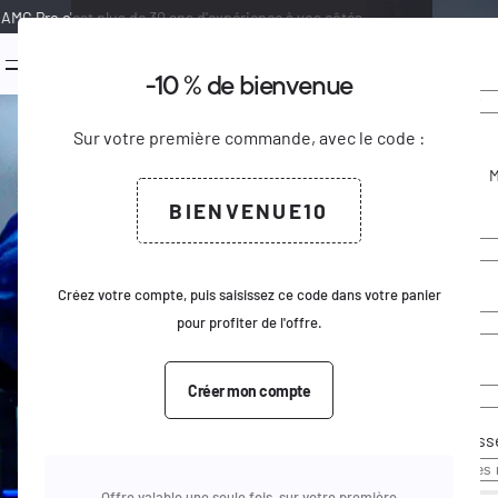
AMG Pro c'est plus de 30 ans d'expérience à vos côtés.
0
menu
-10 % de bienvenue
Bienven
Créer u
keyboard_arrow_down
keyboard_arrow_up
Ajouter au panier
Sur votre première commande, avec le code :
Civilité
keyboard_arrow_right
Voir le produit complet
M.
Email
BIENVENUE10
Prénom
Mot de pass
Nom
Créez votre compte, puis saisissez ce code dans votre panier
pour profiter de l'offre.
Email
Créer mon compte
Pas de comp
Mot de pass
Offre valable une seule fois, sur votre première