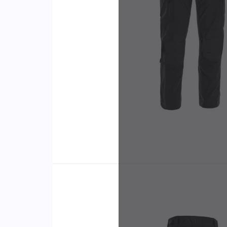
Identifiants
Porte-cartes
Fabr
et di
exclu