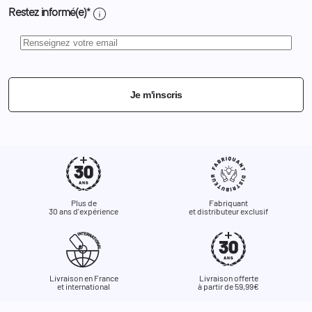
info
Restez informé(e)*
Je m'inscris
Plus de
Fabriquant
30 ans d'expérience
et distributeur exclusif
Livraison en France
Livraison offerte
et international
à partir de 59,99€