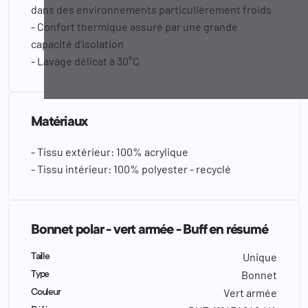
dans des environnements particulièrement froids
- Confort thermique assuré par une grande
capacité d'isolation
- Lavage délicat à 30°C
Matériaux
- Tissu extérieur: 100% acrylique
- Tissu intérieur: 100% polyester - recyclé
Bonnet polar - vert armée - Buff en résumé
Unique
Taille
Bonnet
Type
Vert armée
Couleur