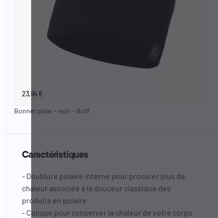
23,94 €
Bonnet polar - noir - Buff
Caractéristiques
- Doublure polaire interne pour procurer plus de
chaleur associée à la douceur classique des
produits en polaire
- Conçue pour conserver la chaleur de votre corps