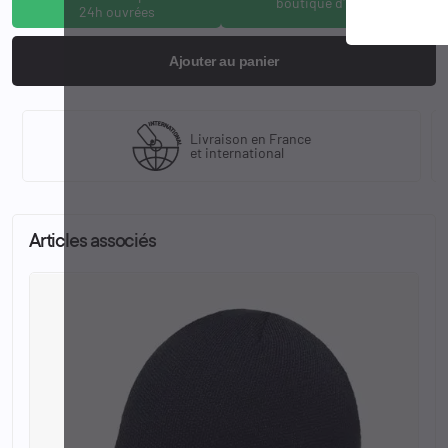
boutique d'Osny
24h ouvrées
Ajouter au panier
Livraison en France
et international
Articles associés