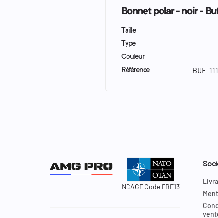
Bonnet polar - noir - B
Taille
Type
Couleur
BUF-11
Référence
Soci
Livra
NCAGE Code FBF13
Ment
Cond
vent