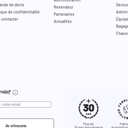
nde de devis
Secour
Revendeur
ique de confidentialité
Admini
Partenaires
 contacter
Equip
Actualités
Bagag
Chaus
info
mé(e)*
Plus de
Fabri
Je m'inscris
30 ans d'expérience
et distribut