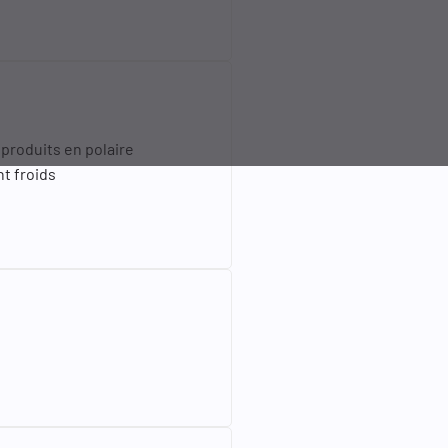
 produits en polaire
t froids