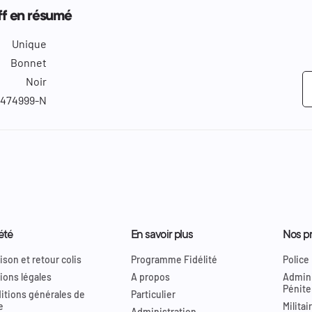
uff en résumé
Unique
Bonnet
Noir
1474999-N
été
En savoir plus
Nos pr
ison et retour colis
Programme Fidélité
Police
ions légales
A propos
Admini
Pénite
itions générales de
Particulier
e
Militai
Administration