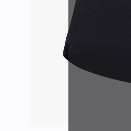
Identifiants
Porte-cartes
Plus de
d'expér