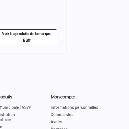
Voir les produits de la marque
Buff
oduits
Mon compte
 Municipale | ASVP
Informations personnelles
stration
Commandes
ntiaire
Avoirs
re
Adresses