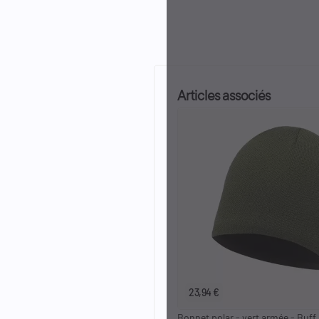
Articles associés
23,94 €
Bonnet polar - vert armée - Buff