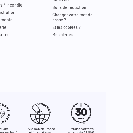
s / Incendie
Bons de réduction
stration
Changer votre mot de
ements
passe ?
erie
Et les cookies ?
sures
Mes alertes
quant
Livraison en France
Livraison offerte
eur exclusif
et international
à partir de 59,99€