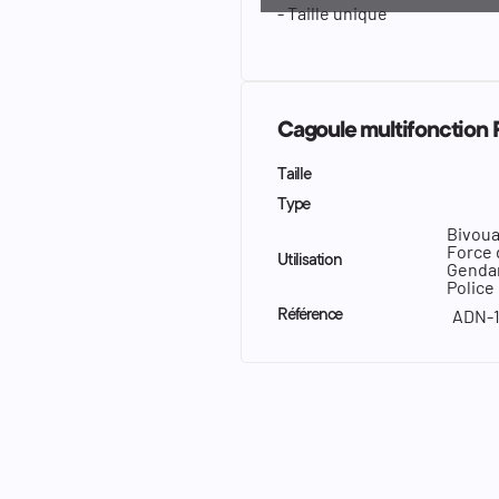
- Taille unique
Cagoule multifonction 
Taille
Type
Bivou
Force 
Utilisation
Genda
Police
ADN-1
Référence