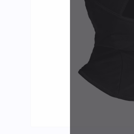
Identifiants
Porte-cartes
Plus de
d'expér