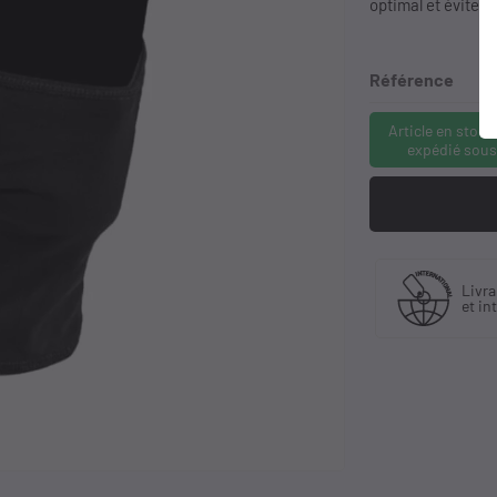
optimal et évite le
Référence
Article en stock
expédié sous
Fabriquant
 30 ans
Livra
et distributeur
ience
et in
exclusif