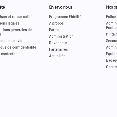
été
En savoir plus
Nos pr
ison et retour colis
Programme Fidélité
Police
ions légales
A propos
Admini
Pénite
itions générales de
Particulier
e
Militai
Administration
nde de devis
Secour
Revendeur
ique de confidentialité
Admini
Partenaires
 contacter
Equip
Actualités
Bagag
Chaus