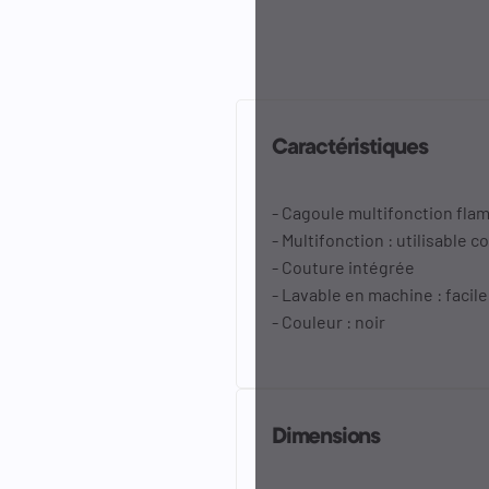
Caractéristiques
- Cagoule multifonction fla
- Multifonction : utilisabl
- Couture intégrée
- Lavable en machine : facile
- Couleur : noir
Dimensions