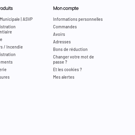
oduits
Mon compte
 Municipale | ASVP
Informations personnelles
stration
Commandes
ntiaire
Avoirs
re
Adresses
s / Incendie
Bons de réduction
stration
Changer votre mot de
ements
passe ?
erie
Et les cookies ?
sures
Mes alertes