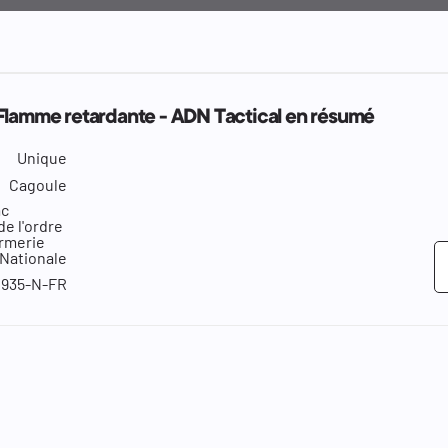
Flamme retardante - ADN Tactical en résumé
Unique
Cagoule
ac
de l'ordre
rmerie
 Nationale
935-N-FR