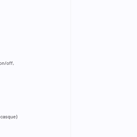
on/off,
 casque)