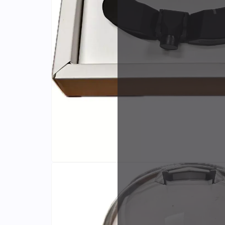
Identifiants
Porte-cartes
Plus de
d'expér