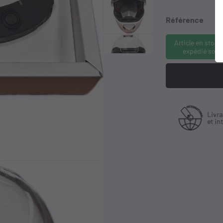
Référence
Article en stock
keyboard_arrow_right
expédié sous
Fabriquant
 30 ans
Livra
et distributeur
ience
et in
exclusif