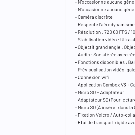
- N’occasionne aucune gêne 
- N’occasionne aucune gêne
- Caméra discrète
- Respecte l'aérodynamisme
- Résolution : 720 60 FPS / 1
- Stabilisation vidéo : Ultra s
- Objectif grand angle : Obje
- Audio : Son stéréo avec ré
- Fonctions disponibles : Ba
- Prévisualisation vidéo, gal
- Connexion wifi
- Application Cambox V3 + 
- Micro SD + Adaptateur
- Adaptateur SD (Pour lecture
- Micro SD (À insérer dans l
- Fixation Velcro / Auto-col
- Etui de transport rigide 