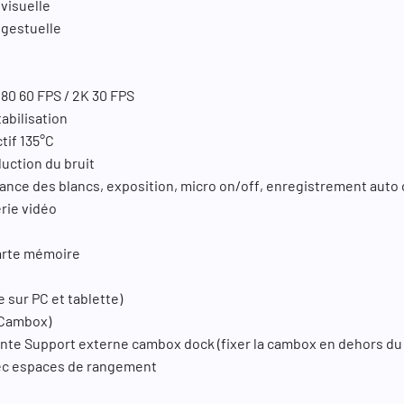
visuelle
 gestuelle
080 60 FPS / 2K 30 FPS
tabilisation
ctif 135°C
duction du bruit
lance des blancs, exposition, micro on/off, enregistrement auto 
erie vidéo
Carte mémoire
 sur PC et tablette)
a Cambox)
lante Support externe cambox dock (fixer la cambox en dehors du
avec espaces de rangement