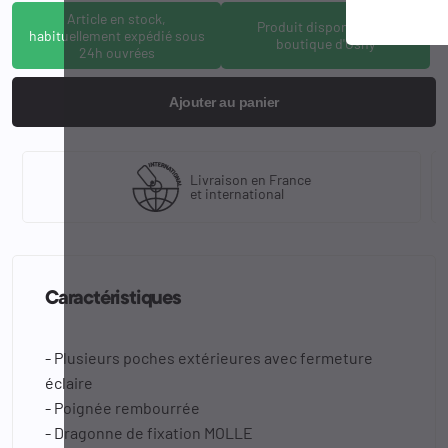
Article en stock,
Produit disponible à la
habituellement expédié sous
boutique d'Osny
24h ouvrées
Ajouter au panier
Livraison en France
et international
Caractéristiques
- Plusieurs poches extérieures avec fermeture
éclaire
- Poignée rembourrée
- Dragonne de fixation MOLLE