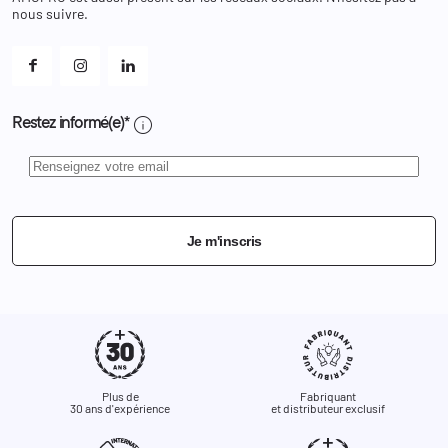
Et les cookies ?
nous suivre.
Mes alertes
info
Restez informé(e)*
Je m'inscris
Plus de
Fabriquant
30 ans d'expérience
et distributeur exclusif