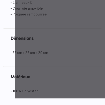
- 2 anneaux D
- Courroie amovible
- Poignée rembourrée
Dimensions
- 35 cm x 25 cm x 20 cm
Matériaux
- 100% Polyester