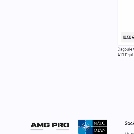
10,50 
Cagoule 
A10 Equ
Soci