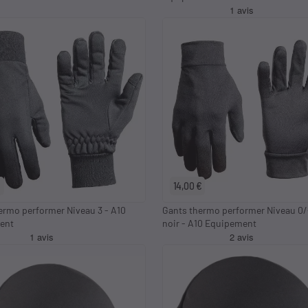
S
M
L
XL
2XL
S
M
L
XL
2XL
€
14,00 €
ermo performer Niveau 3 - A10
Gants thermo performer Niveau 0/
ent
noir - A10 Equipement