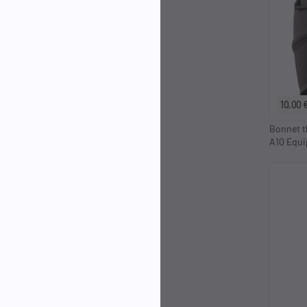
10,00 
Bonnet t
A10 Equ