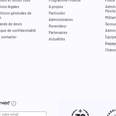
ison et retour colis
Programme Fidélité
Police
ions légales
A propos
Admini
Pénite
itions générales de
Particulier
e
Militai
Administration
nde de devis
Secour
Revendeur
ique de confidentialité
Admini
Partenaires
 contacter
Equip
Actualités
Bagag
Chaus
info
mé(e)*