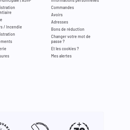
 Municipale | ASVP
Informations personnelles
stration
Commandes
ntiaire
Avoirs
re
Adresses
s / Incendie
Bons de réduction
stration
Changer votre mot de
ements
passe ?
erie
Et les cookies ?
sures
Mes alertes