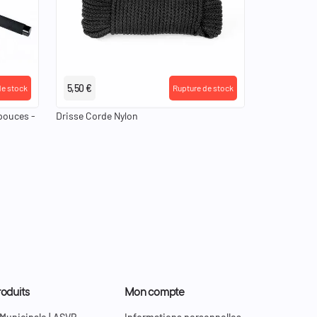
5,50 €
de stock
Rupture de stock
pouces -
Drisse Corde Nylon
oduits
Mon compte