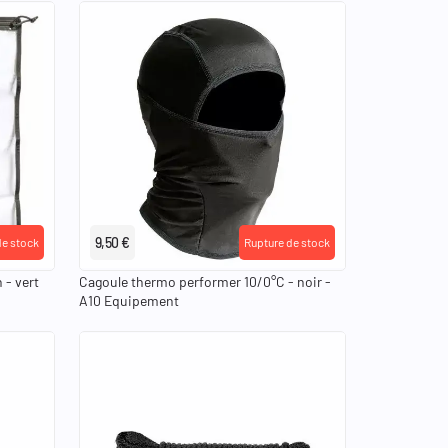
9,50 €
de stock
Rupture de stock
 - vert
Cagoule thermo performer 10/0°C - noir -
A10 Equipement