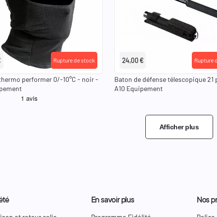
€
24,00 €
Rupture de stock
Rupture 
thermo performer 0/-10°C - noir -
Baton de défense télescopique 21 
ipement
A10 Equipement
Afficher plus
été
En savoir plus
Nos pr