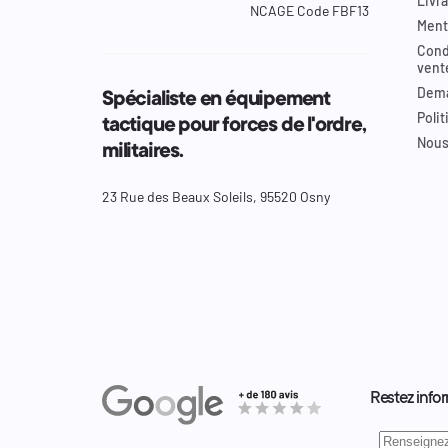
Livra
NCAGE Code FBF13
Ment
Cond
vent
Dema
Spécialiste en équipement
Polit
tactique pour forces de l'ordre,
Nous
militaires.
23 Rue des Beaux Soleils, 95520 Osny
Restez infor