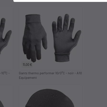
S
M
L
XL
2XL
11,00 €
-10°C -
Gants thermo performer 10/0°C - noir - A10
Equipement