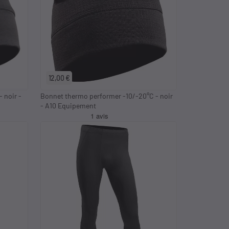
12,00 €
 noir -
Bonnet thermo performer -10/-20°C - noir
- A10 Equipement
keyboard_arrow_left
keyboard_arrow_right
S
M
L
XL
2XL
3XL
4XL