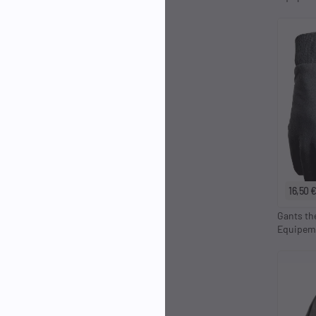
16,50 
Gants th
Equipem