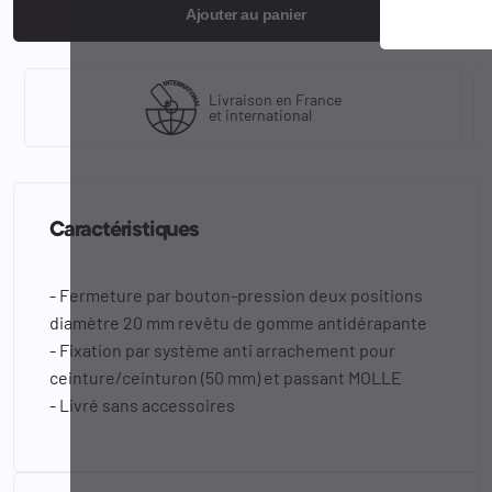
Ajouter au panier
Livraison en France
et international
Caractéristiques
- Fermeture par bouton-pression deux positions
diamètre 20 mm revêtu de gomme antidérapante
- Fixation par système anti arrachement pour
ceinture/ceinturon (50 mm) et passant MOLLE
- Livré sans accessoires