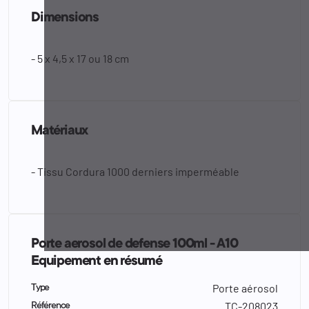
Dimensions
- 5 x 4,5 x 17 ou 18 cm
Matériaux
- Tissu Cordura 1000 derniers imperméable
Porte aerosol de defense 100ml - A10
Equipement en résumé
Porte aérosol
Type
TC-208023
Référence