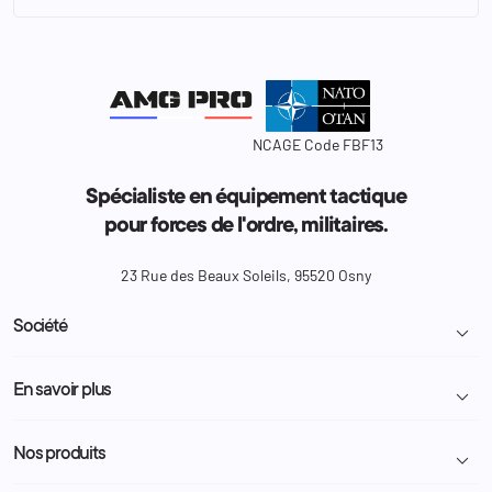
NCAGE Code FBF13
Spécialiste en équipement tactique
pour forces de l'ordre, militaires.
23 Rue des Beaux Soleils, 95520 Osny
Société

Livraison et retour colis
En savoir plus

Mentions légales
Conditions générales de vente
Programme Fidélité
Nos produits

Demande de devis
A propos