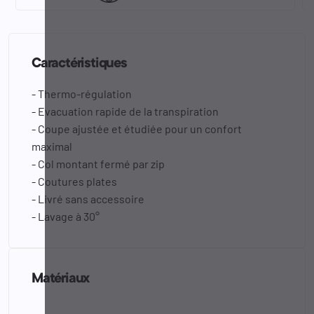
Caractéristiques
- Thermo-régulation
- Evacuation rapide de la transpiration
- Coupe ajustée et étudiée pour un confort
maximal
- Col montant fermé par zip
- Coutures plates
- Livré sans accessoire
- Lavage à 30°
Matériaux