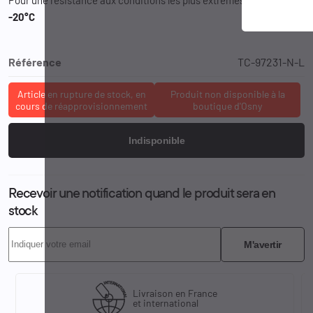
-20°C
Référence
TC-97231-N-L
Article en rupture de stock, en
Produit non disponible à la
cours de réapprovisionnement
boutique d'Osny
Indisponible
Recevoir une notification quand le produit sera en
stock
M'avertir
Livraison en France
et international