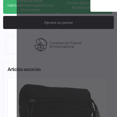
Article en stock,
Produit disponible à la
habituellement expédié sous
boutique d'Osny
24h ouvrées
Ajouter au panier
Livraison en France
et international
Articles associés