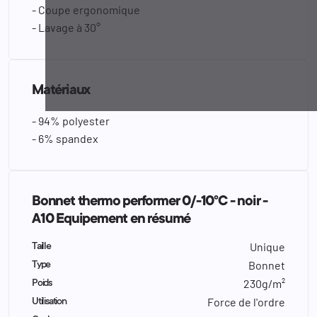
- Coupe ergonomique
- Lavage à 30°
Matériaux
- 94% polyester
- 6% spandex
Bonnet thermo performer 0/-10°C - noir -
A10 Equipement en résumé
Unique
Taille
Bonnet
Type
230g/m²
Poids
Force de l'ordre
Utilisation