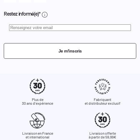
info
Restez informé(e)*
Je m'inscris
Plus de
Fabriquant
30 ans d'expérience
et distributeur exclusif
Livraison en France
Livraison offerte
et international
à partir de 59,99€