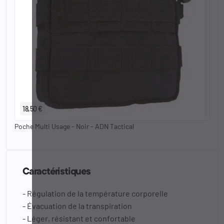
18,50 €
Poche Multi Usage - Noir - ADN Tactical
Caractéristiques
- Régulation de la température corporelle
- Évacuation de la transpiration
- Léger, résistant et confortable