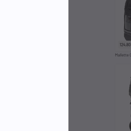
124,80
Mallette