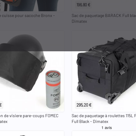
€
196,80 €
e cuisse pour sacoche Bronx -
Sac de paquetage BARACK Full bla
Dimatex
€
295,20 €
on de visiere pare-coups FOMEC
Sac de paquetage à roulettes 115L 
atex
Full Black - Dimatex