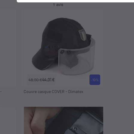
48,90 €
44,01 €
-10%
-
Couvre casque COVER - Dimatex