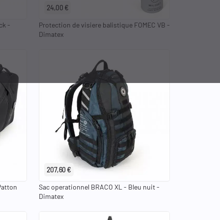
24,00 €
ck -
Protection de visiere balistique FOMEC VB -
Dimatex
207,60 €
Patton
Sac operationnel BRACO XL - Bleu nuit -
Dimatex