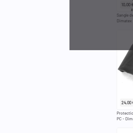
10,00 
Sangle d
Dimatex
24,00 
Protecti
PC - Dim