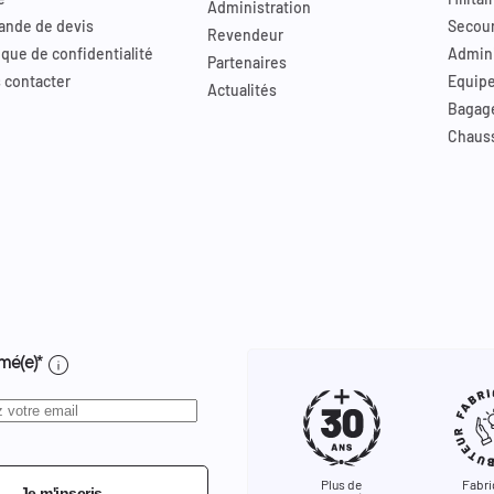
Administration
nde de devis
Secour
Revendeur
ique de confidentialité
Admini
Partenaires
 contacter
Equip
Actualités
Bagag
Chaus
info
mé(e)*
Plus de
Fabri
Je m'inscris