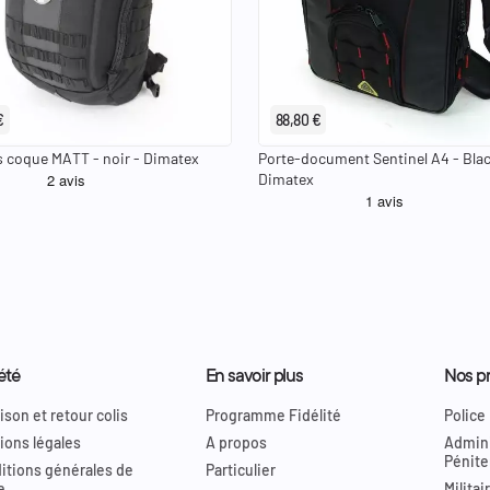
€
88,80 €
s coque MATT - noir - Dimatex
Porte-document Sentinel A4 - Blac
Dimatex
été
En savoir plus
Nos pr
ison et retour colis
Programme Fidélité
Police
ions légales
A propos
Admini
Pénite
itions générales de
Particulier
e
Militai