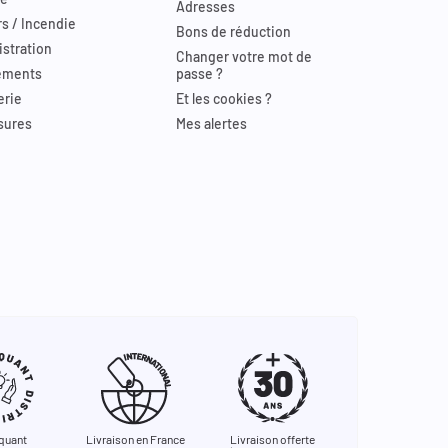
Adresses
s / Incendie
Bons de réduction
stration
Changer votre mot de
ements
passe ?
erie
Et les cookies ?
sures
Mes alertes
quant
Livraison en France
Livraison offerte