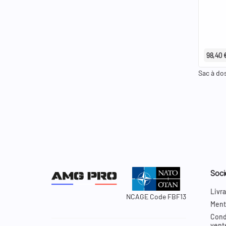
98,40 
Sac à do
Soci
Livra
NCAGE Code FBF13
Ment
Cond
vent