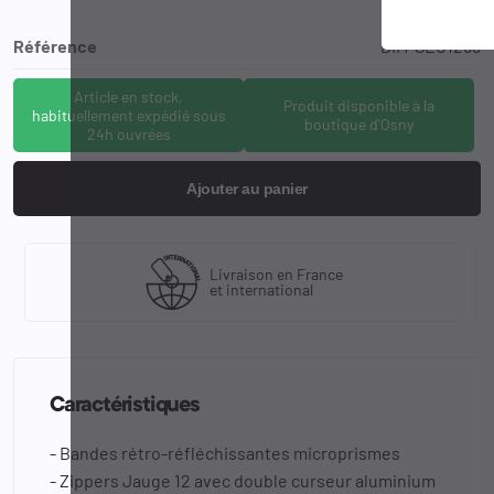
Référence
DIM-SEC1269
Article en stock,
Produit disponible à la
habituellement expédié sous
boutique d'Osny
24h ouvrées
Ajouter au panier
Livraison en France
et international
Caractéristiques
- Bandes rétro-réfléchissantes microprismes
- Zippers Jauge 12 avec double curseur aluminium