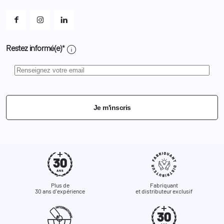
Mes alertes
info
Restez informé(e)*
Je m'inscris
Plus de
Fabriquant
30 ans d'expérience
et distributeur exclusif