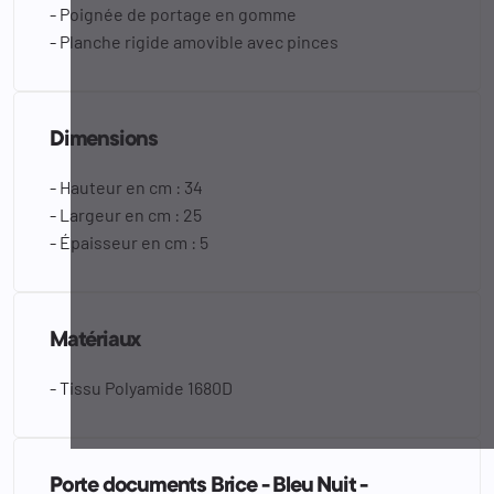
- Poignée de portage en gomme
- Planche rigide amovible avec pinces
Dimensions
- Hauteur en cm : 34
- Largeur en cm : 25
- Épaisseur en cm : 5
Matériaux
- Tissu Polyamide 1680D
Porte documents Brice - Bleu Nuit -