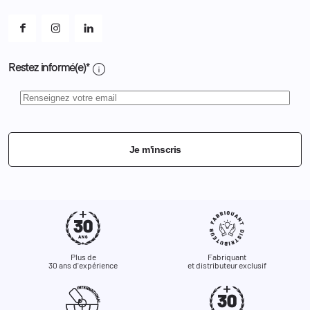
Mes alertes
info
Restez informé(e)*
Je m'inscris
Plus de
Fabriquant
30 ans d'expérience
et distributeur exclusif