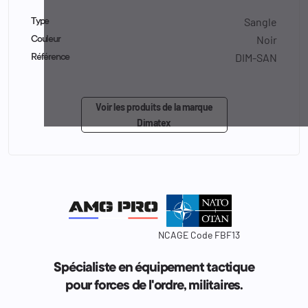
Sangle
Type
Noir
Couleur
DIM-SAN
Référence
Voir les produits de la marque
Dimatex
NCAGE Code FBF13
Spécialiste en équipement tactique
pour forces de l'ordre, militaires.