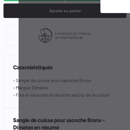
Ajouter au panier
Livraison en France
et international
Caractéristiques
- Sangle de cuisse pour sacoche Bronx
- Marque Dimatex
- Fixe et sécurise la sacoche autour de la cuisse
Sangle de cuisse pour sacoche Bronx -
Dimatex en résumé