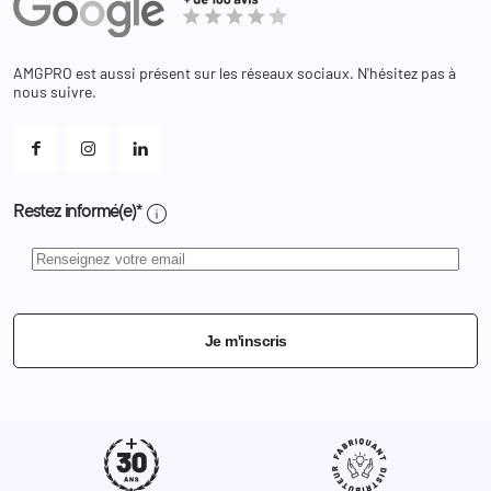
Adresses
Bagagerie
Bons de réduction
Chaussures
Changer votre mot de passe ?
AMGPRO est aussi présent sur les réseaux sociaux. N'hésitez pas à
Et les cookies ?
nous suivre.
Mes alertes
info
Restez informé(e)*
Je m'inscris