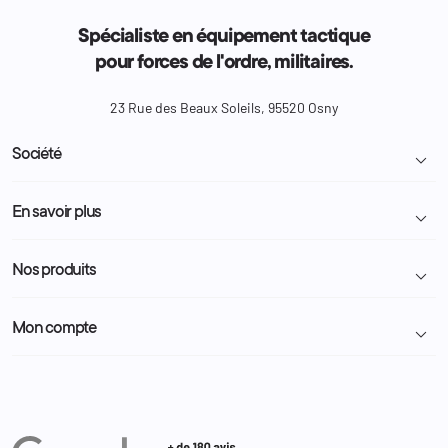
Spécialiste en équipement tactique
pour forces de l'ordre, militaires.
23 Rue des Beaux Soleils, 95520 Osny
Société

Livraison et retour colis
En savoir plus

Mentions légales
Conditions générales de vente
Programme Fidélité
Nos produits

Demande de devis
A propos
Politique de confidentialité
Particulier
Police Municipale | ASVP
Mon compte

Nous contacter
Administration
Administration Pénitentiaire
Revendeur
Militaire
Informations personnelles
Partenaires
Secours / Incendie
Commandes
Actualités
Administration
Avoirs
Equipements