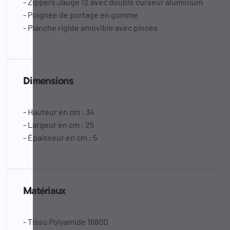
- Zippers Jauge 12 avec double curseur aluminium
- Poignée de portage en gomme
- Planche rigide amovible avec pinces
Dimensions
- Hauteur en cm : 34
- Largeur en cm : 25
- Épaisseur en cm : 5
Matériaux
- Tissu Polyamide 1680D