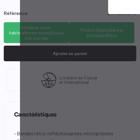
Référence
DIM-SEC1270
Article en stock,
Produit disponible à la
habituellement expédié sous
boutique d'Osny
24h ouvrées
Ajouter au panier
Livraison en France
et international
Caractéristiques
- Bandes rétro-réfléchissantes microprismes