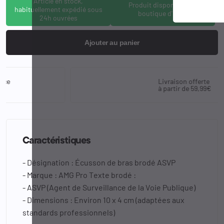
Article en stock,
Produit disponible à la
habituellement expédié sous
boutique d'Osny
24h ouvrées
Ajouter au panier
Livraison offerte
à partir de 59,99€
Caractéristiques
- Désignation : Écusson de bras brodé ASVP
- Marque : AMG Pro Texte brodé :
- ASVP (Agent de Surveillance de la Voie Publique)
- Dimensions : Environ 10 x 4 cm (adaptées aux
standards professionnels)