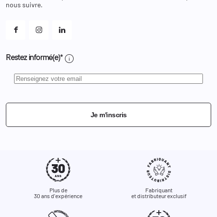
Et les cookies ?
nous suivre.
Mes alertes
info
Restez informé(e)*
Je m'inscris
Plus de
Fabriquant
30 ans d'expérience
et distributeur exclusif