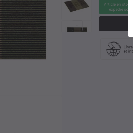
Article en stock
expédié sous
keyboard_arrow_right
Fabriquant
Livraison en Franc
et distributeur
et international
exclusif