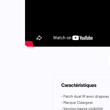
keyboard_arrow_left
keyboard_arrow_right
Caractéristiques
- Patch dual IR avec drapeau
- Marque Clawgear
- Version basse visibilité