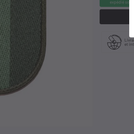
expédié sous
Fabriquant
Livraison en Franc
et distributeur
et international
exclusif