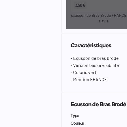
3,50 €
Ecusson de Bras Brode FRANCE
Caractéristiques
- Écusson de bras brodé
- Version basse visibilité
- Coloris vert
- Mention FRANCE
Ecusson de Bras Brodé 
Type
Couleur