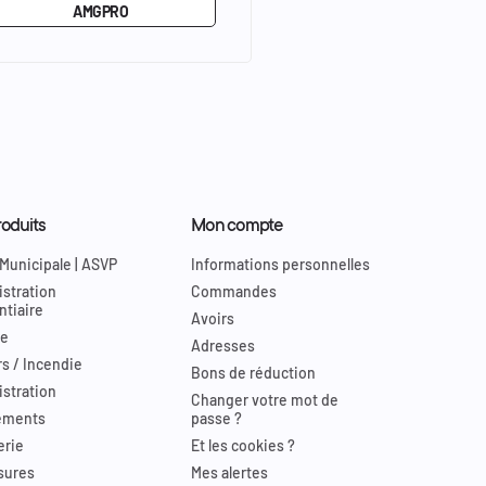
AMGPRO
oduits
Mon compte
 Municipale | ASVP
Informations personnelles
stration
Commandes
ntiaire
Avoirs
re
Adresses
s / Incendie
Bons de réduction
stration
Changer votre mot de
ements
passe ?
erie
Et les cookies ?
sures
Mes alertes