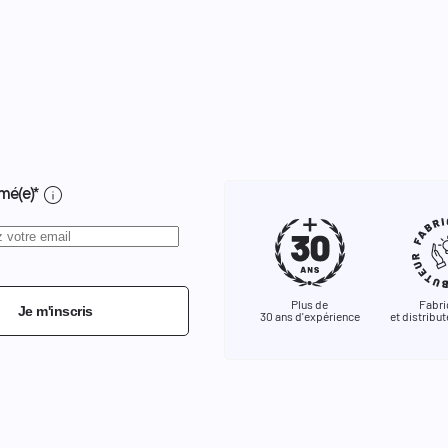
info
mé(e)*
Plus de
Fabri
Je m'inscris
30 ans d'expérience
et distribut