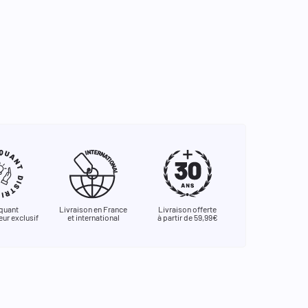
quant
Livraison en France
Livraison offerte
eur exclusif
et international
à partir de 59,99€