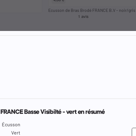
Ecusson de Bras Brodé FRANCE B.V - noir/gris
FRANCE Basse Visibilté - vert en résumé
Écusson
Vert