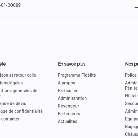
01-00089
été
En savoir plus
Nos pr
ison et retour colis
Programme Fidélité
Police
ions légales
A propos
Admini
Pénite
itions générales de
Particulier
e
Militai
Administration
nde de devis
Secour
Revendeur
ique de confidentialité
Admini
Partenaires
 contacter
Equip
Actualités
Bagag
Chaus