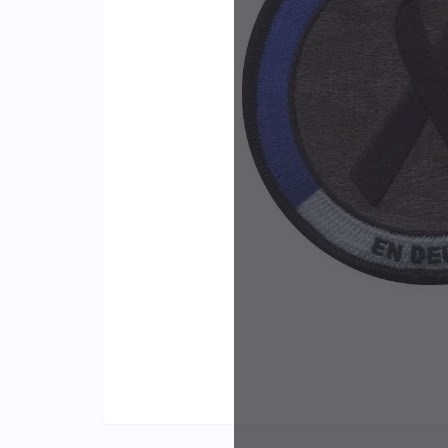
Identifiants
Porte-cartes
Plus de
d'expér