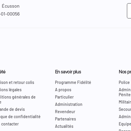
Écusson
01-00056
été
En savoir plus
Nos pr
ison et retour colis
Programme Fidélité
Police
ions légales
A propos
Admini
Pénite
itions générales de
Particulier
e
Militai
Administration
nde de devis
Secour
Revendeur
ique de confidentialité
Admini
Partenaires
 contacter
Equip
Actualités