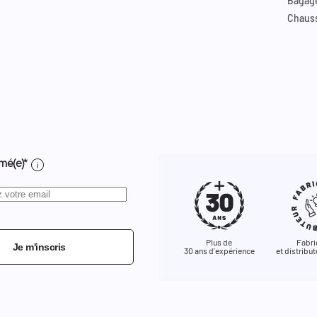
Bagag
Chaus
info
mé(e)*
Plus de
Fabri
Je m'inscris
30 ans d'expérience
et distribut