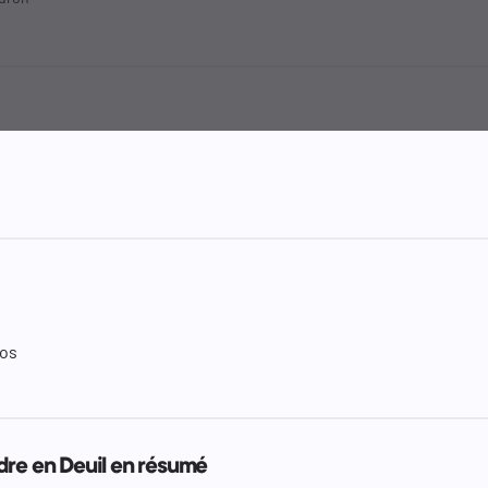
ros
dre en Deuil en résumé