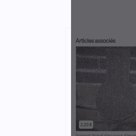
Articles associés
2,20 €
Support dorsal d'ecusson d'esc