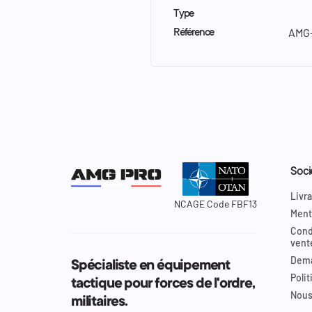
Type
AMG-
Référence
Soci
Livra
NCAGE Code FBF13
Ment
Cond
vent
Dema
Spécialiste en équipement
Polit
tactique pour forces de l'ordre,
Nous
militaires.