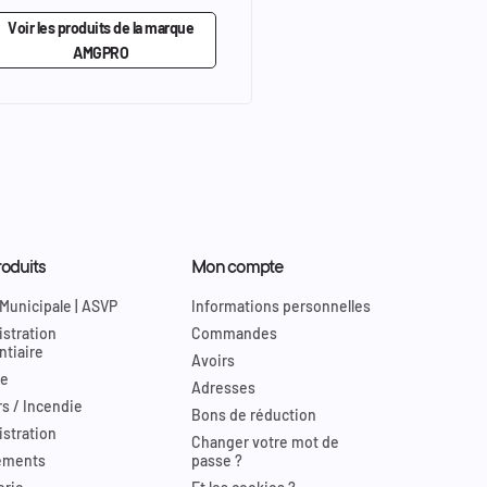
Voir les produits de la marque
AMGPRO
oduits
Mon compte
 Municipale | ASVP
Informations personnelles
stration
Commandes
ntiaire
Avoirs
re
Adresses
s / Incendie
Bons de réduction
stration
Changer votre mot de
ements
passe ?