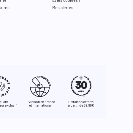
erie
Et les cookies ?
sures
Mes alertes
quant
Livraison en France
Livraison offerte
eur exclusif
et international
à partir de 59,99€