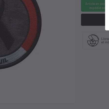
Article en stock
expédié sous
Fabriquant
 30 ans
Livra
et distributeur
ience
et in
exclusif