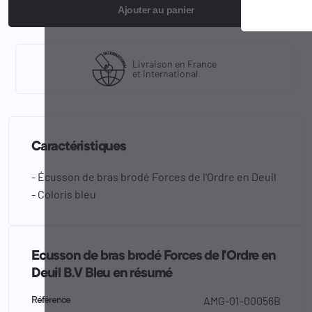
Ajouter au panier
Livraison en France
et international
Caractéristiques
- Écusson de bras brodé Forces de l'Ordre en Deuil
- Coloris bleu
Ecusson de bras brodé Forces de l'Ordre en
Deuil B.V Bleu en résumé
AMG-01-00056B
Référence