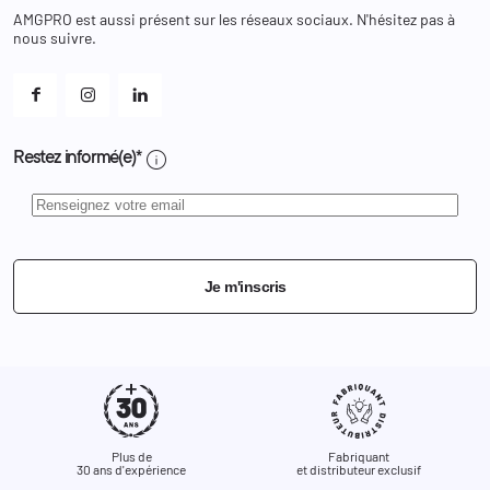
Chaussures
Changer votre mot de passe ?
AMGPRO est aussi présent sur les réseaux sociaux. N'hésitez pas à
Et les cookies ?
nous suivre.
Mes alertes
info
Restez informé(e)*
Je m'inscris
Plus de
Fabriquant
30 ans d'expérience
et distributeur exclusif