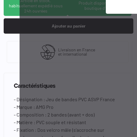
Article en stock,
Produit disponible à la
habituellement expédié sous
boutique d'Osny
24h ouvrées
Ajouter au panier
Livraison en France
et international
Caractéristiques
- Désignation : Jeu de bandes PVC ASVP France
- Marque : AMG Pro
- Composition : 2 bandes (avant + dos)
- Matière : PVC souple et résistant
- Fixation : Dos velcro mâle (s’accroche sur